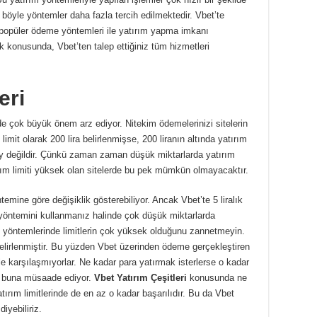
böyle yöntemler daha fazla tercih edilmektedir. Vbet’te
ip popüler ödeme yöntemleri ile yatırım yapma imkanı
ik konusunda, Vbet’ten talep ettiğiniz tüm hizmetleri
eri
rde çok büyük önem arz ediyor. Nitekim ödemelerinizi sitelerin
 limit olarak 200 lira belirlenmişse, 200 liranın altında yatırım
ey değildir. Çünkü zaman zaman düşük miktarlarda yatırım
ırım limiti yüksek olan sitelerde bu pek mümkün olmayacaktır.
temine göre değişiklik gösterebiliyor. Ancak Vbet’te 5 liralık
 yöntemini kullanmanız halinde çok düşük miktarlarda
me yöntemlerinde limitlerin çok yüksek olduğunu zannetmeyin.
a belirlenmiştir. Bu yüzden Vbet üzerinden ödeme gerçekleştiren
ile karşılaşmıyorlar. Ne kadar para yatırmak isterlerse o kadar
eri buna müsaade ediyor.
Vbet Yatırım Çeşitleri
konusunda ne
atırım limitlerinde de en az o kadar başarılıdır. Bu da Vbet
iyebiliriz.