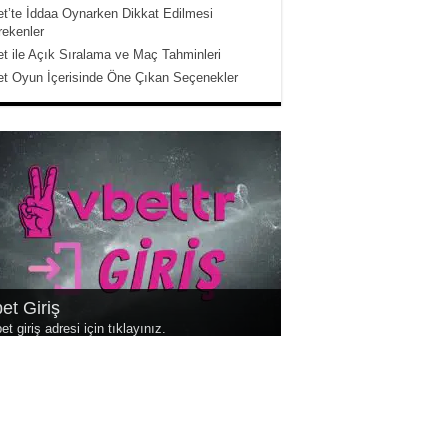
t’te İddaa Oynarken Dikkat Edilmesi
ekenler
t ile Açık Sıralama ve Maç Tahminleri
t Oyun İçerisinde Öne Çıkan Seçenekler
et Giriş Bilgileri
et Giriş
et Twitter
et Kayıt
et Güvenilir mi?
et Çevrimsiz Bonus
et Müşteri Yorumları
et Üyelik
et Hakkında
et Üye Ol
et giriş adresi için tıklayınız.