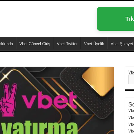
Tık
akkında
Vbet Güncel Giriş
Vbet Twitter
Vbet Üyelik
Vbet Şikayet
Vb
So
Vbe
Vbe
Vbe
Vbe