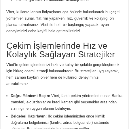
Vbet, kullanıcılarının ihtiyaçlarını göz önünde bulundurarak bu çeşitli
yöntemleri sunar. Yatırım yaparken; hız, güvenlik ve kolaylığı ön
planda tutmalısınız. Vbet ile hızlı bir başlangıç yaparak, oyun
deneyiminizi daha keyifli hale getirebilirsiniz!
Çekim İşlemlerinde Hız ve
Kolaylık Sağlayan Stratejiler
Vbet’te çekim işlemlerinizi hızlı ve kolay bir şekilde gerçekleştirmek
için birkaç önemli strateji bulunmaktadır. Bu stratejileri uygulayarak,
hem zaman kaybını önler hem de kullanıcı deneyiminizi
artırabilirsiniz.
Doğru Yöntemi Seçin:
Vbet, farklı çekim yöntemleri sunar. Banka
transferi, e-cüzdanlar ve kredi kartları gibi seçenekler arasından
sizin için en uygun olanını belirleyin.
Belgeleri Hazırlayın:
İlk çekim işleminizden önce kimlik
doğrulama belgelerinizi (kimlik, adres belgesi vb.) sistemde
yükleyin. Bu, işlemlerinizin hızlanmasını sağlar.