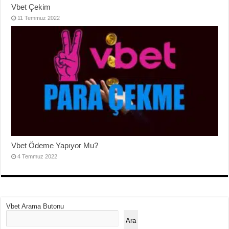
Vbet Çekim
11 Temmuz 2022
Vbet Ödeme Yapıyor Mu?
4 Temmuz 2022
Vbet Arama Butonu
Ara