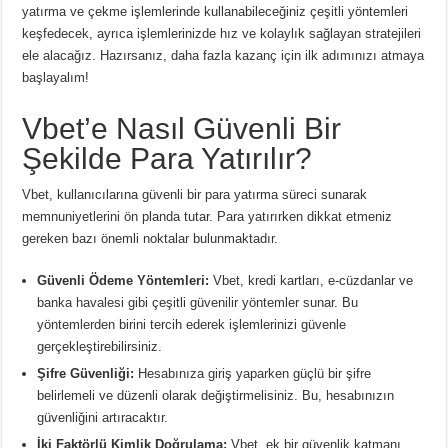
yatırma ve çekme işlemlerinde kullanabileceğiniz çeşitli yöntemleri
keşfedecek, ayrıca işlemlerinizde hız ve kolaylık sağlayan stratejileri
ele alacağız. Hazırsanız, daha fazla kazanç için ilk adımınızı atmaya
başlayalım!
Vbet’e Nasıl Güvenli Bir
Şekilde Para Yatırılır?
Vbet, kullanıcılarına güvenli bir para yatırma süreci sunarak
memnuniyetlerini ön planda tutar. Para yatırırken dikkat etmeniz
gereken bazı önemli noktalar bulunmaktadır.
Güvenli Ödeme Yöntemleri:
Vbet, kredi kartları, e-cüzdanlar ve
banka havalesi gibi çeşitli güvenilir yöntemler sunar. Bu
yöntemlerden birini tercih ederek işlemlerinizi güvenle
gerçekleştirebilirsiniz.
Şifre Güvenliği:
Hesabınıza giriş yaparken güçlü bir şifre
belirlemeli ve düzenli olarak değiştirmelisiniz. Bu, hesabınızın
güvenliğini artıracaktır.
İki Faktörlü Kimlik Doğrulama:
Vbet, ek bir güvenlik katmanı