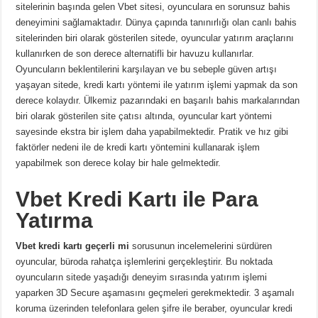
sitelerinin başında gelen Vbet sitesi, oyunculara en sorunsuz bahis
deneyimini sağlamaktadır. Dünya çapında tanınırlığı olan canlı bahis
sitelerinden biri olarak gösterilen sitede, oyuncular yatırım araçlarını
kullanırken de son derece alternatifli bir havuzu kullanırlar.
Oyuncuların beklentilerini karşılayan ve bu sebeple güven artışı
yaşayan sitede, kredi kartı yöntemi ile yatırım işlemi yapmak da son
derece kolaydır. Ülkemiz pazarındaki en başarılı bahis markalarından
biri olarak gösterilen site çatısı altında, oyuncular kart yöntemi
sayesinde ekstra bir işlem daha yapabilmektedir. Pratik ve hız gibi
faktörler nedeni ile de kredi kartı yöntemini kullanarak işlem
yapabilmek son derece kolay bir hale gelmektedir.
Vbet Kredi Kartı ile Para
Yatırma
Vbet kredi kartı geçerli mi
sorusunun incelemelerini sürdüren
oyuncular, büroda rahatça işlemlerini gerçekleştirir. Bu noktada
oyuncuların sitede yaşadığı deneyim sırasında yatırım işlemi
yaparken 3D Secure aşamasını geçmeleri gerekmektedir. 3 aşamalı
koruma üzerinden telefonlara gelen şifre ile beraber, oyuncular kredi