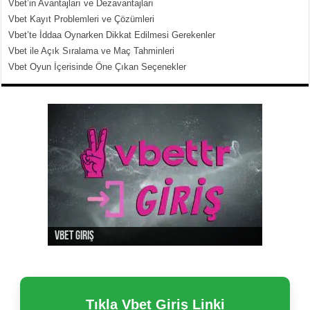
Vbet’in Avantajları ve Dezavantajları
Vbet Kayıt Problemleri ve Çözümleri
Vbet’te İddaa Oynarken Dikkat Edilmesi Gerekenler
Vbet ile Açık Sıralama ve Maç Tahminleri
Vbet Oyun İçerisinde Öne Çıkan Seçenekler
Vbet Giriş
Vbet Giriş Bilgileri
Vbet Müşteri Yorumları
Vbet Üyelik
Vbet Twitter
Vbet Kayıt
Vbet Hakkında
Vbet Güvenilir mi?
Vbet Üye Ol
Vbet Çevrimsiz Bonus
Tıkla Vbet Giriş Linki