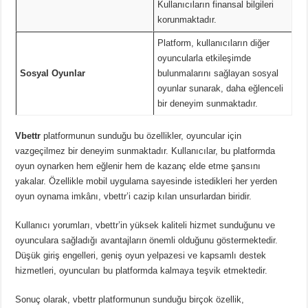
Kullanıcıların finansal bilgileri
korunmaktadır.
Platform, kullanıcıların diğer
oyuncularla etkileşimde
Sosyal Oyunlar
bulunmalarını sağlayan sosyal
oyunlar sunarak, daha eğlenceli
bir deneyim sunmaktadır.
Vbettr
platformunun sunduğu bu özellikler, oyuncular için
vazgeçilmez bir deneyim sunmaktadır. Kullanıcılar, bu platformda
oyun oynarken hem eğlenir hem de kazanç elde etme şansını
yakalar. Özellikle mobil uygulama sayesinde istedikleri her yerden
oyun oynama imkânı, vbettr’i cazip kılan unsurlardan biridir.
Kullanıcı yorumları, vbettr’in yüksek kaliteli hizmet sunduğunu ve
oyunculara sağladığı avantajların önemli olduğunu göstermektedir.
Düşük giriş engelleri, geniş oyun yelpazesi ve kapsamlı destek
hizmetleri, oyuncuları bu platformda kalmaya teşvik etmektedir.
Sonuç olarak, vbettr platformunun sunduğu birçok özellik,