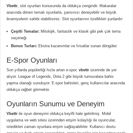
Vbettr
, slot oyunları konusunda da oldukça zengindir. Makaralar
arasında dönen temalı oyunlarla, şansınızı deneyebilir ve büyük
ikramiyelerin sahibi olabilirsiniz. Slot oyunlarının özellikleri şunlardır:
Çeşitli Temalar:
Mitolojik, fantastik ve klasik gibi pek çok tema
seçeneği.
Bonus Turları:
Ekstra kazanımlar ve fırsatlar sunan döngüler.
E-Spor Oyunları
Son yıllarda popülerliği hızla artan e-spor,
vbettr
üzerinde de yer
alıyor. League of Legends, Dota 2 gibi büyük turnuvalara bahis
yapma olanağı sunuluyor. E-spor bahisleri, genç kullanıcılar arasında
oldukça rağbet görmekte.
Oyunların Sunumu ve Deneyim
Vbettr
ile oyun deneyimi oldukça keyifli hale getirilmiş. Mobil
uygulama ve web sitesi üzerinden erişim kolaylığı ile oyuncular,
istedikleri zaman oyunlara erişim sağlayabilirler. Kullanıcı dostu