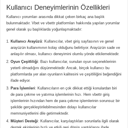
Kullanıcı Deneyimlerinin Özellikleri
Kullanıcı yorumları arasında dikkat çeken birkaç ana başlık
bulunmaktadır. Vbet ve vbettr platformları hakkında yapılan yorumlar
genel olarak şu başlıklarda yoğunlaşmaktadır:
Kullanıcı Arayüzü
: Kullanıcılar, vbet giriş sayfasının ve genel
arayüzün kullanımının kolay olduğunu belirtiyor. Arayüzün sade ve
anlaşılır olması, kullanıcı deneyimini olumlu yönde etkilemektedir.
Oyun Çeşitliliği
: Bazı kullanıcılar, sunulan oyun seçeneklerinin
yeterli olmadığını düşünmektedir. Ancak, birçok kullanıcı bu
platformlarda yer alan oyunların kalitesini ve çeşitliliğini beğendiğini
ifade ediyor.
Para İşlemleri
: Kullanıcıların en çok dikkat ettiği konulardan biri
de para çekme ve yatırma işlemlerinin hızı. Hem vbettr giriş
işlemlerinin hızından hem de para çekme işlemlerinin sorunsuz bir
şekilde gerçekleştirilebilmesinden dolayı kullanıcılar
memnuniyetlerini dile getirmektedir.
Müşteri Desteği
: Kullanıcılar, karşılaştıkları sorunlarla ilgili olarak
destek ekiplerinin hızlı ve etkili geri dönüş yaptıklarını ifade