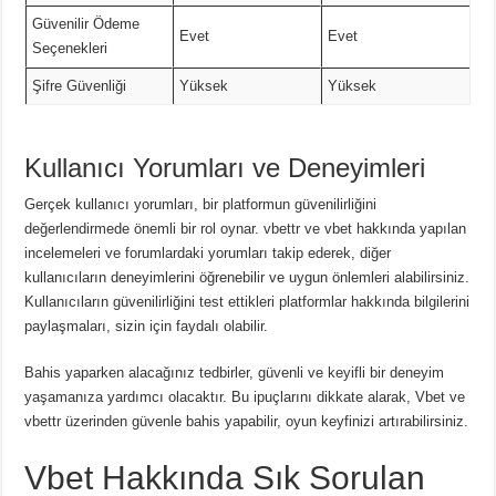
Güvenilir Ödeme
Evet
Evet
Seçenekleri
Şifre Güvenliği
Yüksek
Yüksek
Kullanıcı Yorumları ve Deneyimleri
Gerçek kullanıcı yorumları, bir platformun güvenilirliğini
değerlendirmede önemli bir rol oynar. vbettr ve vbet hakkında yapılan
incelemeleri ve forumlardaki yorumları takip ederek, diğer
kullanıcıların deneyimlerini öğrenebilir ve uygun önlemleri alabilirsiniz.
Kullanıcıların güvenilirliğini test ettikleri platformlar hakkında bilgilerini
paylaşmaları, sizin için faydalı olabilir.
Bahis yaparken alacağınız tedbirler, güvenli ve keyifli bir deneyim
yaşamanıza yardımcı olacaktır. Bu ipuçlarını dikkate alarak, Vbet ve
vbettr üzerinden güvenle bahis yapabilir, oyun keyfinizi artırabilirsiniz.
Vbet Hakkında Sık Sorulan