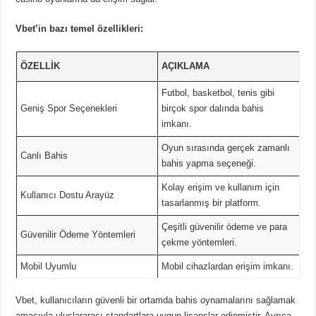
Vbet’in bazı temel özellikleri:
ÖZELLIK
AÇIKLAMA
Futbol, basketbol, tenis gibi
Geniş Spor Seçenekleri
birçok spor dalında bahis
imkanı.
Oyun sırasında gerçek zamanlı
Canlı Bahis
bahis yapma seçeneği.
Kolay erişim ve kullanım için
Kullanıcı Dostu Arayüz
tasarlanmış bir platform.
Çeşitli güvenilir ödeme ve para
Güvenilir Ödeme Yöntemleri
çekme yöntemleri.
Mobil Uyumlu
Mobil cihazlardan erişim imkanı.
Vbet, kullanıcıların güvenli bir ortamda bahis oynamalarını sağlamak
amacıyla uluslararası standartlara uygun lisanslar edinmiştir. Ayrıca,