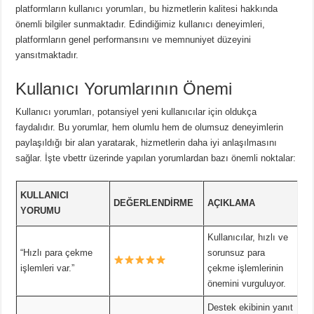
platformların kullanıcı yorumları, bu hizmetlerin kalitesi hakkında
önemli bilgiler sunmaktadır. Edindiğimiz kullanıcı deneyimleri,
platformların genel performansını ve memnuniyet düzeyini
yansıtmaktadır.
Kullanıcı Yorumlarının Önemi
Kullanıcı yorumları, potansiyel yeni kullanıcılar için oldukça
faydalıdır. Bu yorumlar, hem olumlu hem de olumsuz deneyimlerin
paylaşıldığı bir alan yaratarak, hizmetlerin daha iyi anlaşılmasını
sağlar. İşte vbettr üzerinde yapılan yorumlardan bazı önemli noktalar:
KULLANICI
DEĞERLENDIRME
AÇIKLAMA
YORUMU
Kullanıcılar, hızlı ve
“Hızlı para çekme
sorunsuz para
işlemleri var.”
çekme işlemlerinin
önemini vurguluyor.
Destek ekibinin yanıt