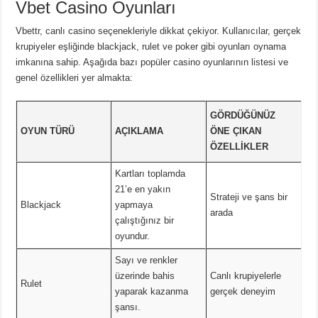
Vbet Casino Oyunları
Vbettr, canlı casino seçenekleriyle dikkat çekiyor. Kullanıcılar, gerçek
krupiyeler eşliğinde blackjack, rulet ve poker gibi oyunları oynama
imkanına sahip. Aşağıda bazı popüler casino oyunlarının listesi ve
genel özellikleri yer almakta:
GÖRDÜĞÜNÜZ
OYUN TÜRÜ
AÇIKLAMA
ÖNE ÇIKAN
ÖZELLIKLER
Kartları toplamda
21’e en yakın
Strateji ve şans bir
Blackjack
yapmaya
arada
çalıştığınız bir
oyundur.
Sayı ve renkler
üzerinde bahis
Canlı krupiyelerle
Rulet
yaparak kazanma
gerçek deneyim
şansı.