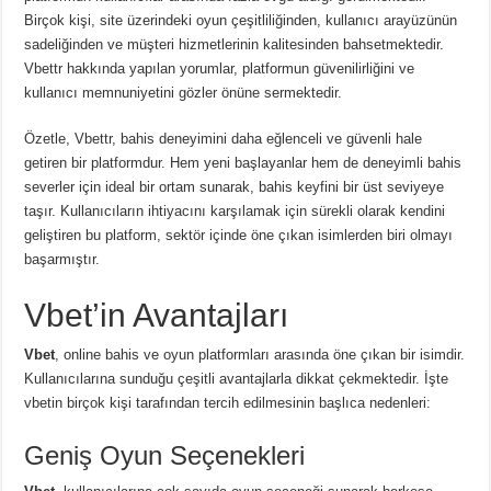
Birçok kişi, site üzerindeki oyun çeşitliliğinden, kullanıcı arayüzünün
sadeliğinden ve müşteri hizmetlerinin kalitesinden bahsetmektedir.
Vbettr hakkında yapılan yorumlar, platformun güvenilirliğini ve
kullanıcı memnuniyetini gözler önüne sermektedir.
Özetle, Vbettr, bahis deneyimini daha eğlenceli ve güvenli hale
getiren bir platformdur. Hem yeni başlayanlar hem de deneyimli bahis
severler için ideal bir ortam sunarak, bahis keyfini bir üst seviyeye
taşır. Kullanıcıların ihtiyacını karşılamak için sürekli olarak kendini
geliştiren bu platform, sektör içinde öne çıkan isimlerden biri olmayı
başarmıştır.
Vbet’in Avantajları
Vbet
, online bahis ve oyun platformları arasında öne çıkan bir isimdir.
Kullanıcılarına sunduğu çeşitli avantajlarla dikkat çekmektedir. İşte
vbetin birçok kişi tarafından tercih edilmesinin başlıca nedenleri:
Geniş Oyun Seçenekleri