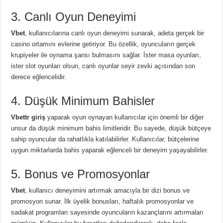
3. Canlı Oyun Deneyimi
Vbet
, kullanıcılarına canlı oyun deneyimi sunarak, adeta gerçek bir
casino ortamını evlerine getiriyor. Bu özellik, oyuncuların gerçek
krupiyeler ile oynama şansı bulmasını sağlar. İster masa oyunları,
ister slot oyunları olsun, canlı oyunlar seyir zevki açısından son
derece eğlencelidir.
4. Düşük Minimum Bahisler
Vbettr giriş
yaparak oyun oynayan kullanıcılar için önemli bir diğer
unsur da düşük minimum bahis limitleridir. Bu sayede, düşük bütçeye
sahip oyuncular da rahatlıkla katılabilirler. Kullanıcılar, bütçelerine
uygun miktarlarda bahis yaparak eğlenceli bir deneyim yaşayabilirler.
5. Bonus ve Promosyonlar
Vbet
, kullanıcı deneyimini artırmak amacıyla bir dizi bonus ve
promosyon sunar. İlk üyelik bonusları, haftalık promosyonlar ve
sadakat programları sayesinde oyuncuların kazançlarını artırmaları