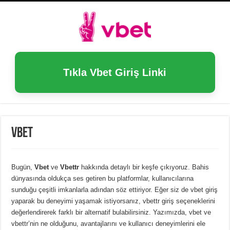
Tıkla Vbet Giriş Linki
Vbet
Bugün,
Vbet
ve
Vbettr
hakkında detaylı bir keşfe çıkıyoruz. Bahis
dünyasında oldukça ses getiren bu platformlar, kullanıcılarına
sunduğu çeşitli imkanlarla adından söz ettiriyor. Eğer siz de vbet giriş
yaparak bu deneyimi yaşamak istiyorsanız, vbettr giriş seçeneklerini
değerlendirerek farklı bir alternatif bulabilirsiniz. Yazımızda, vbet ve
vbettr’nin ne olduğunu, avantajlarını ve kullanıcı deneyimlerini ele