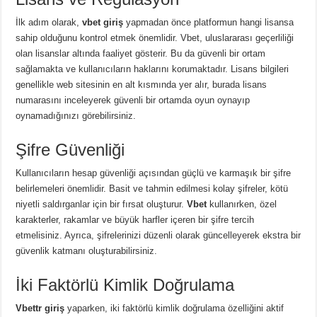
İlk adım olarak,
vbet giriş
yapmadan önce platformun hangi lisansa
sahip olduğunu kontrol etmek önemlidir. Vbet, uluslararası geçerliliği
olan lisanslar altında faaliyet gösterir. Bu da güvenli bir ortam
sağlamakta ve kullanıcıların haklarını korumaktadır. Lisans bilgileri
genellikle web sitesinin en alt kısmında yer alır, burada lisans
numarasını inceleyerek güvenli bir ortamda oyun oynayıp
oynamadığınızı görebilirsiniz.
Şifre Güvenliği
Kullanıcıların hesap güvenliği açısından güçlü ve karmaşık bir şifre
belirlemeleri önemlidir. Basit ve tahmin edilmesi kolay şifreler, kötü
niyetli saldırganlar için bir fırsat oluşturur.
Vbet
kullanırken, özel
karakterler, rakamlar ve büyük harfler içeren bir şifre tercih
etmelisiniz. Ayrıca, şifrelerinizi düzenli olarak güncelleyerek ekstra bir
güvenlik katmanı oluşturabilirsiniz.
İki Faktörlü Kimlik Doğrulama
Vbettr giriş
yaparken, iki faktörlü kimlik doğrulama özelliğini aktif