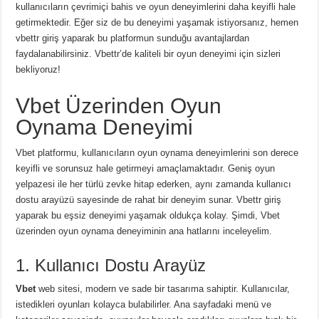
kullanıcıların çevrimiçi bahis ve oyun deneyimlerini daha keyifli hale
getirmektedir. Eğer siz de bu deneyimi yaşamak istiyorsanız, hemen
vbettr giriş yaparak bu platformun sunduğu avantajlardan
faydalanabilirsiniz. Vbettr’de kaliteli bir oyun deneyimi için sizleri
bekliyoruz!
Vbet Üzerinden Oyun
Oynama Deneyimi
Vbet platformu, kullanıcıların oyun oynama deneyimlerini son derece
keyifli ve sorunsuz hale getirmeyi amaçlamaktadır. Geniş oyun
yelpazesi ile her türlü zevke hitap ederken, aynı zamanda kullanıcı
dostu arayüzü sayesinde de rahat bir deneyim sunar. Vbettr giriş
yaparak bu eşsiz deneyimi yaşamak oldukça kolay. Şimdi, Vbet
üzerinden oyun oynama deneyiminin ana hatlarını inceleyelim.
1. Kullanıcı Dostu Arayüz
Vbet
web sitesi, modern ve sade bir tasarıma sahiptir. Kullanıcılar,
istedikleri oyunları kolayca bulabilirler. Ana sayfadaki menü ve