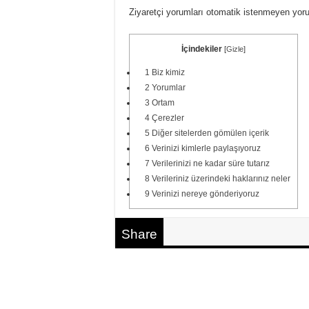
Ziyaretçi yorumları otomatik istenmeyen yorum 
İçindekiler
[
Gizle
]
1
Biz kimiz
2
Yorumlar
3
Ortam
4
Çerezler
5
Diğer sitelerden gömülen içerik
6
Verinizi kimlerle paylaşıyoruz
7
Verilerinizi ne kadar süre tutarız
8
Verileriniz üzerindeki haklarınız neler
9
Verinizi nereye gönderiyoruz
Share