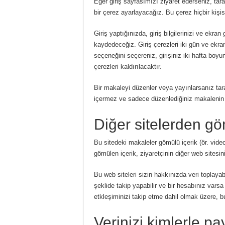
Eğer giriş sayfasımızı ziyaret ederseniz, tara
bir çerez ayarlayacağız. Bu çerez hiçbir kişise
Giriş yaptığınızda, giriş bilgilerinizi ve ekr
kaydedeceğiz. Giriş çerezleri iki gün ve ekran 
seçeneğini seçereniz, girişiniz iki hafta bo
çerezleri kaldırılacaktır.
Bir makaleyi düzenler veya yayınlarsanız taray
içermez ve sadece düzenlediğiniz makalenin y
Diğer sitelerden gö
Bu sitedeki makaleler gömülü içerik (ör. videol
gömülen içerik, ziyaretçinin diğer web sitesin
Bu web siteleri sizin hakkınızda veri toplayab
şeklide takip yapabilir ve bir hesabınız vars
etkleşiminizi takip etme dahil olmak üzere, bu 
Verinizi kimlerle pa