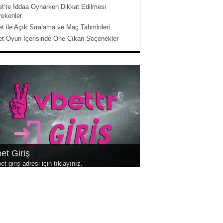
t’te İddaa Oynarken Dikkat Edilmesi
ekenler
t ile Açık Sıralama ve Maç Tahminleri
t Oyun İçerisinde Öne Çıkan Seçenekler
et Giriş Bilgileri
et Giriş
et Twitter
et Kayıt
et Güvenilir mi?
et Çevrimsiz Bonus
et Müşteri Yorumları
et Üyelik
et Hakkında
et Üye Ol
et giriş adresi için tıklayınız.