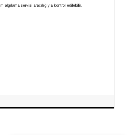
algılama servisi aracılığıyla kontrol edilebilir.