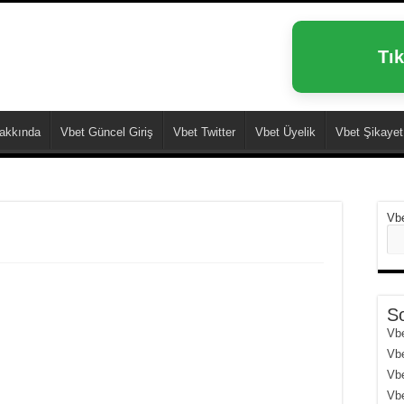
Tık
Hakkında
Vbet Güncel Giriş
Vbet Twitter
Vbet Üyelik
Vbet Şikayet
Vb
So
Vbe
Vbe
Vbe
Vbe