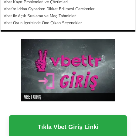
Vbet Kayıt Problemleri ve Çözümleri
Vbet’te İddaa Oynarken Dikkat Edilmesi Gerekenler
Vbet ile Açık Sıralama ve Maç Tahminleri
Vbet Oyun İçerisinde Öne Çıkan Seçenekler
Vbet Giriş
Vbet Giriş Bilgileri
Vbet Müşteri Yorumları
Vbet Üyelik
Vbet Twitter
Vbet Kayıt
Vbet Hakkında
Vbet Güvenilir mi?
Vbet Üye Ol
Vbet Çevrimsiz Bonus
Tıkla Vbet Giriş Linki