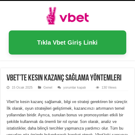
Tıkla Vbet Giriş Linki
Vbet’te Kesin Kazanç Sağlama Yöntemleri
Vbet’te
15 Ocak 2025
Genel
yorumlar kapalı
130 Views
Kesin
Kazanç
Sağlama
Vbet’te kesin kazanç sağlamak, bilgi ve strateji gerektiren bir süreçtir.
Yöntemleri
için
İlk olarak, oyun stratejileri geliştirmek, kazancınızı artırmanın temel
yollarından biridir. Ayrıca, sunulan bonus ve promosyonları etkili bir
şekilde kullanmak da önemli bir rol oynar. Son olarak, analiz ve
istatistikler, daha bilinçli tercihler yapmanıza yardımcı olur. Tüm bu
unsurları göz önünde bulundurarak hareket etmek, Vbet’teki şansınızı