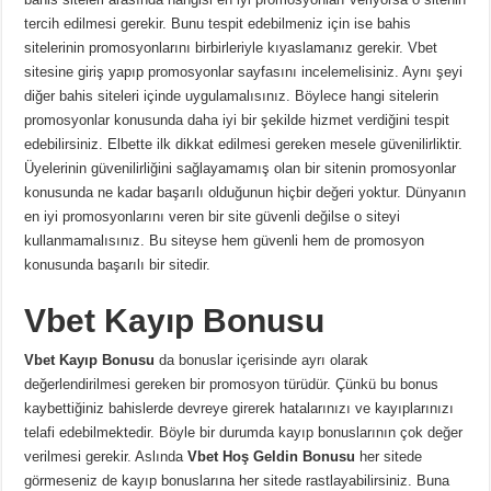
tercih edilmesi gerekir. Bunu tespit edebilmeniz için ise bahis
sitelerinin promosyonlarını birbirleriyle kıyaslamanız gerekir. Vbet
sitesine giriş yapıp promosyonlar sayfasını incelemelisiniz. Aynı şeyi
diğer bahis siteleri içinde uygulamalısınız. Böylece hangi sitelerin
promosyonlar konusunda daha iyi bir şekilde hizmet verdiğini tespit
edebilirsiniz. Elbette ilk dikkat edilmesi gereken mesele güvenilirliktir.
Üyelerinin güvenilirliğini sağlayamamış olan bir sitenin promosyonlar
konusunda ne kadar başarılı olduğunun hiçbir değeri yoktur. Dünyanın
en iyi promosyonlarını veren bir site güvenli değilse o siteyi
kullanmamalısınız. Bu siteyse hem güvenli hem de promosyon
konusunda başarılı bir sitedir.
Vbet Kayıp Bonusu
Vbet Kayıp Bonusu
da bonuslar içerisinde ayrı olarak
değerlendirilmesi gereken bir promosyon türüdür. Çünkü bu bonus
kaybettiğiniz bahislerde devreye girerek hatalarınızı ve kayıplarınızı
telafi edebilmektedir. Böyle bir durumda kayıp bonuslarının çok değer
verilmesi gerekir. Aslında
Vbet Hoş Geldin Bonusu
her sitede
görmeseniz de kayıp bonuslarına her sitede rastlayabilirsiniz. Buna