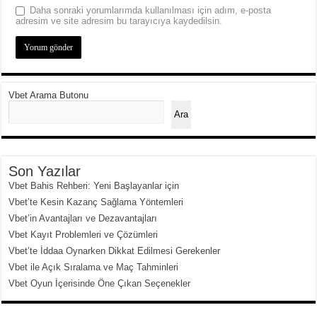
Daha sonraki yorumlarımda kullanılması için adım, e-posta
adresim ve site adresim bu tarayıcıya kaydedilsin.
Vbet Arama Butonu
Ara
Son Yazılar
Vbet Bahis Rehberi: Yeni Başlayanlar için
Vbet’te Kesin Kazanç Sağlama Yöntemleri
Vbet’in Avantajları ve Dezavantajları
Vbet Kayıt Problemleri ve Çözümleri
Vbet’te İddaa Oynarken Dikkat Edilmesi Gerekenler
Vbet ile Açık Sıralama ve Maç Tahminleri
Vbet Oyun İçerisinde Öne Çıkan Seçenekler