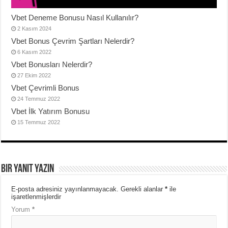
Vbet Deneme Bonusu Nasıl Kullanılır?
2 Kasım 2024
Vbet Bonus Çevrim Şartları Nelerdir?
6 Kasım 2022
Vbet Bonusları Nelerdir?
27 Ekim 2022
Vbet Çevrimli Bonus
24 Temmuz 2022
Vbet İlk Yatırım Bonusu
15 Temmuz 2022
Bir yanıt yazın
E-posta adresiniz yayınlanmayacak.
Gerekli alanlar
*
ile
işaretlenmişlerdir
Yorum
*