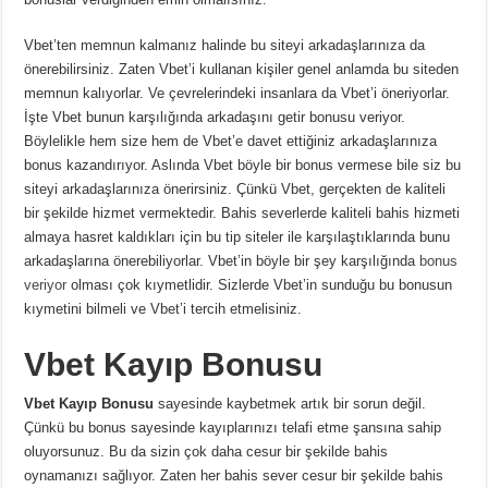
Vbet’ten memnun kalmanız halinde bu siteyi arkadaşlarınıza da
önerebilirsiniz. Zaten Vbet’i kullanan kişiler genel anlamda bu siteden
memnun kalıyorlar. Ve çevrelerindeki insanlara da Vbet’i öneriyorlar.
İşte Vbet bunun karşılığında arkadaşını getir bonusu veriyor.
Böylelikle hem size hem de Vbet’e davet ettiğiniz arkadaşlarınıza
bonus kazandırıyor. Aslında Vbet böyle bir bonus vermese bile siz bu
siteyi arkadaşlarınıza önerirsiniz. Çünkü Vbet, gerçekten de kaliteli
bir şekilde hizmet vermektedir. Bahis severlerde kaliteli bahis hizmeti
almaya hasret kaldıkları için bu tip siteler ile karşılaştıklarında bunu
arkadaşlarına önerebiliyorlar. Vbet’in böyle bir şey karşılığında
bonus
veriyor
olması çok kıymetlidir. Sizlerde Vbet’in sunduğu bu bonusun
kıymetini bilmeli ve Vbet’i tercih etmelisiniz.
Vbet Kayıp Bonusu
Vbet Kayıp Bonusu
sayesinde kaybetmek artık bir sorun değil.
Çünkü bu bonus sayesinde kayıplarınızı telafi etme şansına sahip
oluyorsunuz. Bu da sizin çok daha cesur bir şekilde bahis
oynamanızı sağlıyor. Zaten her bahis sever cesur bir şekilde bahis