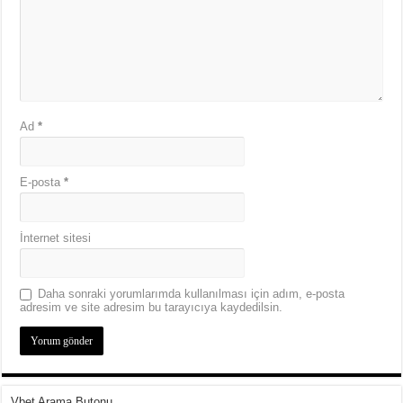
Ad
*
E-posta
*
İnternet sitesi
Daha sonraki yorumlarımda kullanılması için adım, e-posta
adresim ve site adresim bu tarayıcıya kaydedilsin.
Vbet Arama Butonu