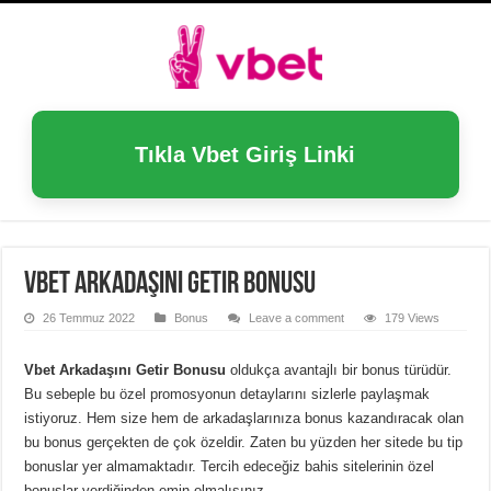
Tıkla Vbet Giriş Linki
Vbet Arkadaşını Getir Bonusu
26 Temmuz 2022
Bonus
Leave a comment
179 Views
Vbet Arkadaşını Getir Bonusu
oldukça avantajlı bir bonus türüdür.
Bu sebeple bu özel promosyonun detaylarını sizlerle paylaşmak
istiyoruz. Hem size hem de arkadaşlarınıza bonus kazandıracak olan
bu bonus gerçekten de çok özeldir. Zaten bu yüzden her sitede bu tip
bonuslar yer almamaktadır. Tercih edeceğiz bahis sitelerinin özel
bonuslar verdiğinden emin olmalısınız.