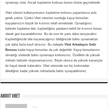
oynamayı ister. Ancak kaybetme korkusu bunun önüne geçmektedir.
Vbet sitesini kullanıyorsanız kaybetme korkusu yaşamanıza asla
gerek yoktur. Çünkü Vbet sitesinin sunduğu kayıp bonusları
kayıplarınızın büyük bir kısmını telafi etmektedir. Oynadığınız
bahisler kaybetse bile, kaybettiğiniz paraların belirli bir kısmını bonus
olarak geri kazanabilirsiniz. Bu da size bir şans daha tanıyacaktır.
Kaybettiğinizde bile kazanacağınızı bildiğinizde bahis oynamaktan
çok daha fazla keyif alırsınız. Bu sebeple
Vbet Arkadaşını Getir
Bonusu
kadar kayıp bonusları da çok değerlidir. Kayıp bonuslarının
olmadığı sitelerde bahis oynamaya korkarsınız. Özellikle de yüksek
miktarlı bahisler oluşturamazsınız. Böyle olunca da yüksek kazançlar
bir hayal olarak kalacaktır. Vbet sitesinde ise hiç korkmadan
dilediğiniz kadar yüksek miktarlarda bahis oynayabilirsiniz.
About Vbet