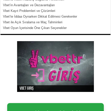
Vbet’in Avantajları ve Dezavantajları
Vbet Kayıt Problemleri ve Çözümleri
Vbet’te İddaa Oynarken Dikkat Edilmesi Gerekenler
Vbet ile Açık Sıralama ve Maç Tahminleri
Vbet Oyun İçerisinde Öne Çıkan Seçenekler
Vbet Giriş
Vbet Giriş Bilgileri
Vbet Müşteri Yorumları
Vbet Üyelik
Vbet Twitter
Vbet Kayıt
Vbet Hakkında
Vbet Güvenilir mi?
Vbet Üye Ol
Vbet Çevrimsiz Bonus