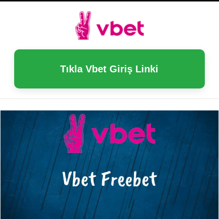
Tıkla Vbet Giriş Linki