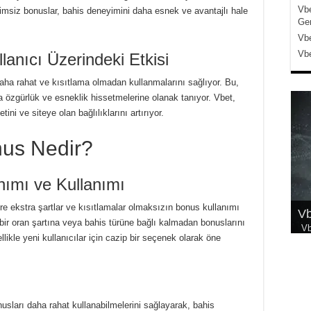
Vbe
rimsiz bonuslar, bahis deneyimini daha esnek ve avantajlı hale
Ger
Vbe
Vbe
lanıcı Üzerindeki Etkisi
daha rahat ve kısıtlama olmadan kullanmalarını sağlıyor. Bu,
a özgürlük ve esneklik hissetmelerine olanak tanıyor. Vbet,
ni ve siteye olan bağlılıklarını artırıyor.
nus Nedir?
nımı ve Kullanımı
Vb
re ekstra şartlar ve kısıtlamalar olmaksızın bonus kullanımı
Vb
Vb
Vb
Vb
Vb
 bir oran şartına veya bahis türüne bağlı kalmadan bonuslarını
Vb
Vb
Vb
Vb
Vb
llikle yeni kullanıcılar için cazip bir seçenek olarak öne
nusları daha rahat kullanabilmelerini sağlayarak, bahis