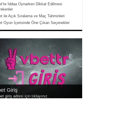
t’te İddaa Oynarken Dikkat Edilmesi
ekenler
t ile Açık Sıralama ve Maç Tahminleri
t Oyun İçerisinde Öne Çıkan Seçenekler
et Giriş Bilgileri
et Giriş
et Twitter
et Kayıt
et Güvenilir mi?
et Çevrimsiz Bonus
et Müşteri Yorumları
et Üyelik
et Hakkında
et Üye Ol
et giriş adresi için tıklayınız.