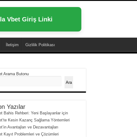
la Vbet Giriş Linki
İletişim
Gizlilik Politikası
et Arama Butonu
Ara
n Yazılar
t Bahis Rehberi: Yeni Başlayanlar için
t’te Kesin Kazanç Sağlama Yöntemleri
t’in Avantajları ve Dezavantajları
t Kayıt Problemleri ve Çözümleri