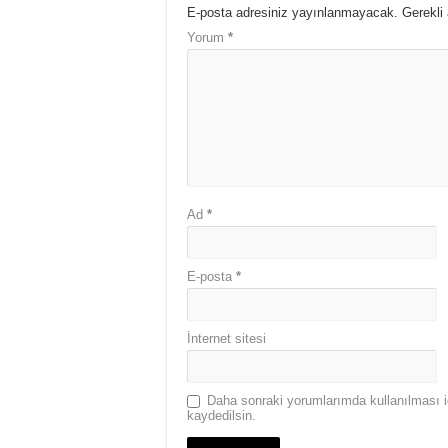
E-posta adresiniz yayınlanmayacak.
Gerekli
Yorum
*
Ad
*
E-posta
*
İnternet sitesi
Daha sonraki yorumlarımda kullanılması i
kaydedilsin.