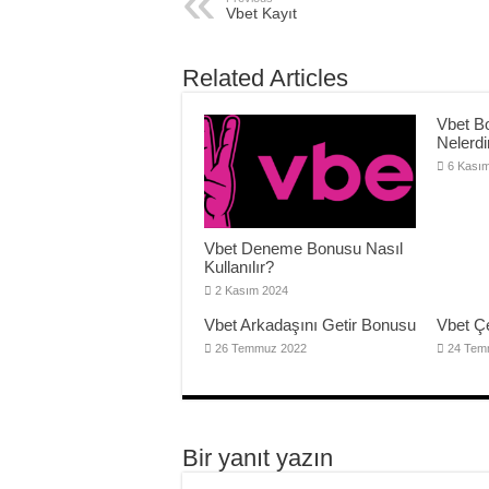
Vbet Kayıt
Related Articles
Vbet B
Nelerdi
6 Kası
Vbet Deneme Bonusu Nasıl
Kullanılır?
2 Kasım 2024
Vbet Arkadaşını Getir Bonusu
Vbet Ç
26 Temmuz 2022
24 Tem
Bir yanıt yazın