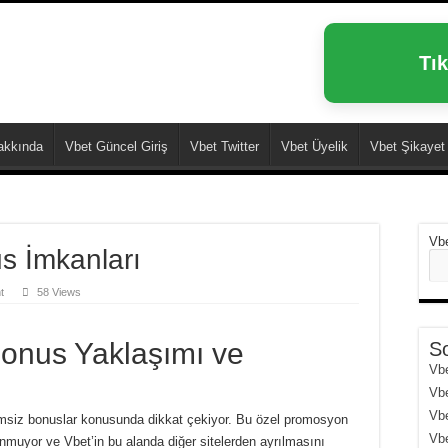
Tık
akkında
Vbet Güncel Giriş
Vbet Twitter
Vbet Üyelik
Vbet Şikayet
Vb
s İmkanları
t
58 Views
Bonus Yaklaşımı ve
So
Vbe
Vbe
Vbe
rimsiz bonuslar konusunda dikkat çekiyor. Bu özel promosyon
Vbe
unmuyor ve Vbet’in bu alanda diğer sitelerden ayrılmasını