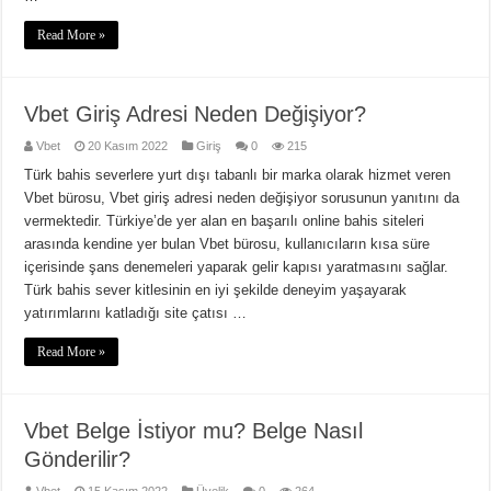
Read More »
Vbet Giriş Adresi Neden Değişiyor?
Vbet
20 Kasım 2022
Giriş
0
215
Türk bahis severlere yurt dışı tabanlı bir marka olarak hizmet veren
Vbet bürosu, Vbet giriş adresi neden değişiyor sorusunun yanıtını da
vermektedir. Türkiye’de yer alan en başarılı online bahis siteleri
arasında kendine yer bulan Vbet bürosu, kullanıcıların kısa süre
içerisinde şans denemeleri yaparak gelir kapısı yaratmasını sağlar.
Türk bahis sever kitlesinin en iyi şekilde deneyim yaşayarak
yatırımlarını katladığı site çatısı …
Read More »
Vbet Belge İstiyor mu? Belge Nasıl
Gönderilir?