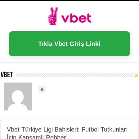
Tıkla Vbet Giriş Linki
Vbet
Vbet Türkiye Ligi Bahisleri: Futbol Tutkunları
İçin Kapsamlı Rehber