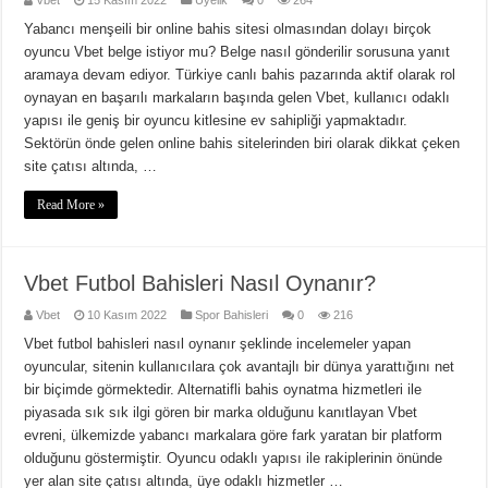
Vbet
15 Kasım 2022
Üyelik
0
264
Yabancı menşeili bir online bahis sitesi olmasından dolayı birçok
oyuncu Vbet belge istiyor mu? Belge nasıl gönderilir sorusuna yanıt
aramaya devam ediyor. Türkiye canlı bahis pazarında aktif olarak rol
oynayan en başarılı markaların başında gelen Vbet, kullanıcı odaklı
yapısı ile geniş bir oyuncu kitlesine ev sahipliği yapmaktadır.
Sektörün önde gelen online bahis sitelerinden biri olarak dikkat çeken
site çatısı altında, …
Read More »
Vbet Futbol Bahisleri Nasıl Oynanır?
Vbet
10 Kasım 2022
Spor Bahisleri
0
216
Vbet futbol bahisleri nasıl oynanır şeklinde incelemeler yapan
oyuncular, sitenin kullanıcılara çok avantajlı bir dünya yarattığını net
bir biçimde görmektedir. Alternatifli bahis oynatma hizmetleri ile
piyasada sık sık ilgi gören bir marka olduğunu kanıtlayan Vbet
evreni, ülkemizde yabancı markalara göre fark yaratan bir platform
olduğunu göstermiştir. Oyuncu odaklı yapısı ile rakiplerinin önünde
yer alan site çatısı altında, üye odaklı hizmetler …