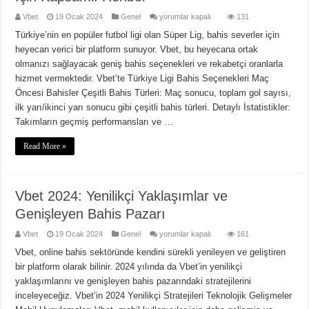
Vbet
Vbet
19 Ocak 2024
Genel
yorumlar kapalı
131
Türkiye
Ligi
Türkiye’nin en popüler futbol ligi olan Süper Lig, bahis severler için
Bahisleri:
heyecan verici bir platform sunuyor. Vbet, bu heyecana ortak
Futbol
Tutkunları
olmanızı sağlayacak geniş bahis seçenekleri ve rekabetçi oranlarla
İçin
Kapsamlı
hizmet vermektedir. Vbet’te Türkiye Ligi Bahis Seçenekleri Maç
Rehber
için
Öncesi Bahisler Çeşitli Bahis Türleri: Maç sonucu, toplam gol sayısı,
ilk yarı/ikinci yarı sonucu gibi çeşitli bahis türleri. Detaylı İstatistikler:
Takımların geçmiş performansları ve …
Read More »
Vbet 2024: Yenilikçi Yaklaşımlar ve
Genişleyen Bahis Pazarı
Vbet
Vbet
19 Ocak 2024
Genel
yorumlar kapalı
161
2024:
Yenilikçi
Vbet, online bahis sektöründe kendini sürekli yenileyen ve geliştiren
Yaklaşımlar
bir platform olarak bilinir. 2024 yılında da Vbet’in yenilikçi
ve
Genişleyen
yaklaşımlarını ve genişleyen bahis pazarındaki stratejilerini
Bahis
Pazarı
inceleyeceğiz. Vbet’in 2024 Yenilikçi Stratejileri Teknolojik Gelişmeler
için