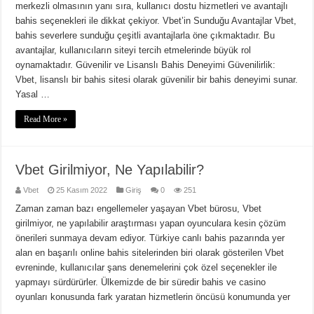
merkezli olmasının yanı sıra, kullanıcı dostu hizmetleri ve avantajlı
bahis seçenekleri ile dikkat çekiyor. Vbet’in Sunduğu Avantajlar Vbet,
bahis severlere sunduğu çeşitli avantajlarla öne çıkmaktadır. Bu
avantajlar, kullanıcıların siteyi tercih etmelerinde büyük rol
oynamaktadır. Güvenilir ve Lisanslı Bahis Deneyimi Güvenilirlik:
Vbet, lisanslı bir bahis sitesi olarak güvenilir bir bahis deneyimi sunar.
Yasal …
Read More »
Vbet Girilmiyor, Ne Yapılabilir?
Vbet
25 Kasım 2022
Giriş
0
251
Zaman zaman bazı engellemeler yaşayan Vbet bürosu, Vbet
girilmiyor, ne yapılabilir araştırması yapan oyunculara kesin çözüm
önerileri sunmaya devam ediyor. Türkiye canlı bahis pazarında yer
alan en başarılı online bahis sitelerinden biri olarak gösterilen Vbet
evreninde, kullanıcılar şans denemelerini çok özel seçenekler ile
yapmayı sürdürürler. Ülkemizde de bir süredir bahis ve casino
oyunları konusunda fark yaratan hizmetlerin öncüsü konumunda yer
…