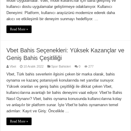
Mobil Uygulamalar: Vbet, mobil kullanıcılar için daha gelişmiş ve
kullanıcı dostu uygulamalar geliştirmeye odaklanıyor. Kullanıcı
Deneyimi: Platform, kullanıcı arayüzünü modernize ederek daha
akıcı ve etkileşimli bir deneyim sunmayı hedefliyor. …
Read More »
Vbet Bahis Seçenekleri: Yüksek Kazançlar ve
Geniş Bahis Çeşitliliği
Vbet
10 Aralık 2022
Spor Bahisleri
0
277
Vbet, Türk bahis severlerin ilgisini çeken bir marka olarak, bahis
oynama ve kazanç potansiyeli konularında net yanıtlar sunuyor.
Yüksek oranları ve geniş bahis çeşitliliği ile dikkat çeken Vbet,
kullanıcılarına avantajlı bir bahis deneyimi vaat ediyor. Vbet’te Bahis
Nasıl Oynanır? Vbet, bahis oynama konusunda kullanıcılarına kolay
ve anlaşılır bir platform sunar. İşte Vbet’te bahis oynamanın temel
adımları: Kayıt ve Giriş: Öncelikle …
Read More »