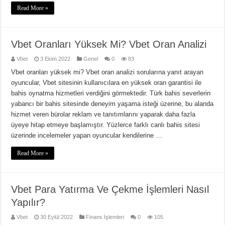
Read More »
Vbet Oranları Yüksek Mi? Vbet Oran Analizi
Vbet
3 Ekim 2022
Genel
0
83
Vbet oranları yüksek mi? Vbet oran analizi sorularına yanıt arayan
oyuncular, Vbet sitesinin kullanıcılara en yüksek oran garantisi ile
bahis oynatma hizmetleri verdiğini görmektedir. Türk bahis severlerin
yabancı bir bahis sitesinde deneyim yaşama isteği üzerine, bu alanda
hizmet veren bürolar reklam ve tanıtımlarını yaparak daha fazla
üyeye hitap etmeye başlamıştır. Yüzlerce farklı canlı bahis sitesi
üzerinde incelemeler yapan oyuncular kendilerine …
Read More »
Vbet Para Yatırma Ve Çekme İşlemleri Nasıl
Yapılır?
Vbet
30 Eylül 2022
Finans İşlemleri
0
105