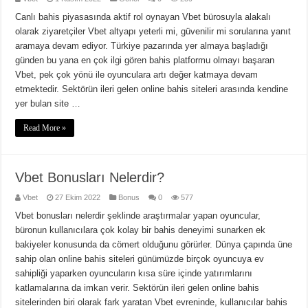
Canlı bahis piyasasında aktif rol oynayan Vbet bürosuyla alakalı
olarak ziyaretçiler Vbet altyapı yeterli mi, güvenilir mi sorularına yanıt
aramaya devam ediyor. Türkiye pazarında yer almaya başladığı
günden bu yana en çok ilgi gören bahis platformu olmayı başaran
Vbet, pek çok yönü ile oyunculara artı değer katmaya devam
etmektedir. Sektörün ileri gelen online bahis siteleri arasında kendine
yer bulan site …
Read More »
Vbet Bonusları Nelerdir?
Vbet
27 Ekim 2022
Bonus
0
577
Vbet bonusları nelerdir şeklinde araştırmalar yapan oyuncular,
büronun kullanıcılara çok kolay bir bahis deneyimi sunarken ek
bakiyeler konusunda da cömert olduğunu görürler. Dünya çapında üne
sahip olan online bahis siteleri günümüzde birçok oyuncuya ev
sahipliği yaparken oyuncuların kısa süre içinde yatırımlarını
katlamalarına da imkan verir. Sektörün ileri gelen online bahis
sitelerinden biri olarak fark yaratan Vbet evreninde, kullanıcılar bahis