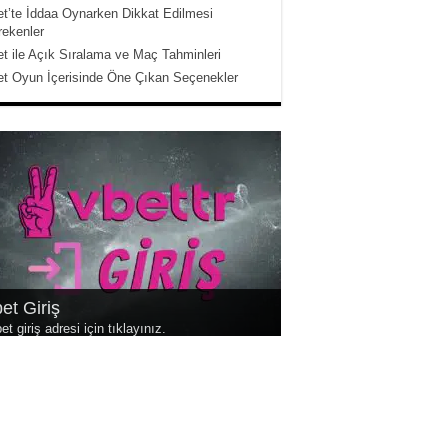
t’te İddaa Oynarken Dikkat Edilmesi
ekenler
t ile Açık Sıralama ve Maç Tahminleri
t Oyun İçerisinde Öne Çıkan Seçenekler
et Giriş Bilgileri
et Giriş
et Twitter
et Kayıt
et Güvenilir mi?
et Çevrimsiz Bonus
et Müşteri Yorumları
et Üyelik
et Hakkında
et Üye Ol
et giriş adresi için tıklayınız.