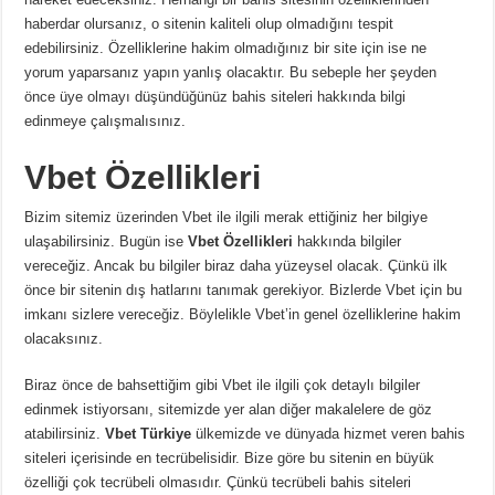
haberdar olursanız, o sitenin kaliteli olup olmadığını tespit
edebilirsiniz. Özelliklerine hakim olmadığınız bir site için ise ne
yorum yaparsanız yapın yanlış olacaktır. Bu sebeple her şeyden
önce üye olmayı düşündüğünüz bahis siteleri hakkında bilgi
edinmeye çalışmalısınız.
Vbet Özellikleri
Bizim sitemiz üzerinden Vbet ile ilgili merak ettiğiniz her bilgiye
ulaşabilirsiniz. Bugün ise
Vbet Özellikleri
hakkında bilgiler
vereceğiz. Ancak bu bilgiler biraz daha yüzeysel olacak. Çünkü ilk
önce bir sitenin dış hatlarını tanımak gerekiyor. Bizlerde Vbet için bu
imkanı sizlere vereceğiz. Böylelikle Vbet’in genel özelliklerine hakim
olacaksınız.
Biraz önce de bahsettiğim gibi Vbet ile ilgili çok detaylı bilgiler
edinmek istiyorsanı, sitemizde yer alan diğer makalelere de göz
atabilirsiniz.
Vbet Türkiye
ülkemizde ve dünyada hizmet veren bahis
siteleri içerisinde en tecrübelisidir. Bize göre bu sitenin en büyük
özelliği çok tecrübeli olmasıdır. Çünkü tecrübeli bahis siteleri