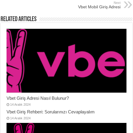
Next
Vbet Mobil Giriş Adresi
Related Articles
Vbet Giriş Adresi Nasıl Bulunur?
14 Aralık 2024
Vbet Giriş Rehberi: Sorularınızı Cevaplayalım
14 Aralık 2024