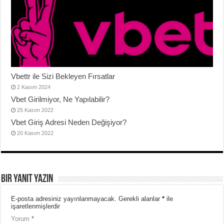
Vbettr ile Sizi Bekleyen Fırsatlar
2 Kasım 2024
Vbet Girilmiyor, Ne Yapılabilir?
25 Kasım 2022
Vbet Giriş Adresi Neden Değişiyor?
20 Kasım 2022
Bir yanıt yazın
E-posta adresiniz yayınlanmayacak.
Gerekli alanlar
*
ile
işaretlenmişlerdir
Yorum
*