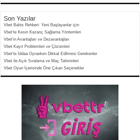
Son Yazılar
Vbet Bahis Rehberi: Yeni Başlayanlar için
Vbet’te Kesin Kazanç Sağlama Yöntemleri
Vbet’in Avantajları ve Dezavantajları
Vbet Kayıt Problemleri ve Çözümleri
Vbet’te İddaa Oynarken Dikkat Edilmesi Gerekenler
Vbet ile Açık Sıralama ve Maç Tahminleri
Vbet Oyun İçerisinde Öne Çıkan Seçenekler