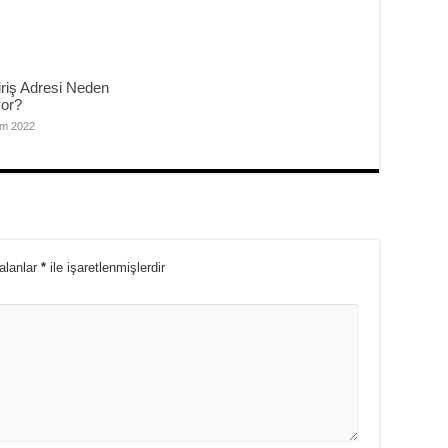
riş Adresi Neden
yor?
ım 2022
 alanlar
*
ile işaretlenmişlerdir