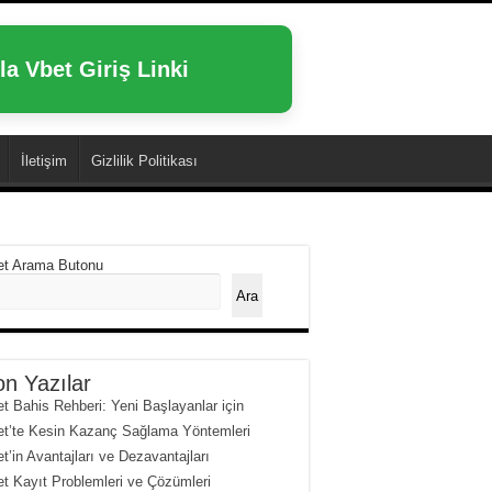
la Vbet Giriş Linki
İletişim
Gizlilik Politikası
et Arama Butonu
Ara
n Yazılar
t Bahis Rehberi: Yeni Başlayanlar için
t’te Kesin Kazanç Sağlama Yöntemleri
t’in Avantajları ve Dezavantajları
t Kayıt Problemleri ve Çözümleri