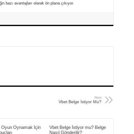
ğin bazı avantajları olarak ön plana çıkıyor.
Next
Vbet Belge İstiyor Mu?
le Oyun Oynamak İçin
Vbet Belge İstiyor mu? Belge
puçları
Nasıl Gönderilir?