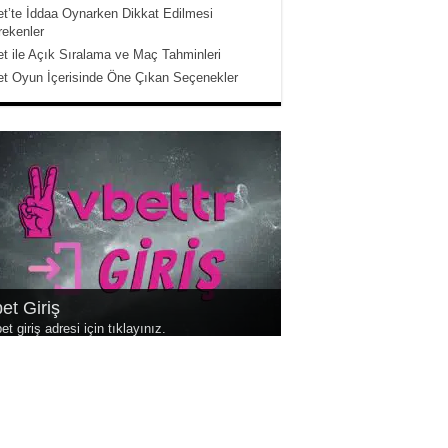
t’te İddaa Oynarken Dikkat Edilmesi
ekenler
t ile Açık Sıralama ve Maç Tahminleri
t Oyun İçerisinde Öne Çıkan Seçenekler
et Giriş Bilgileri
et Giriş
et Twitter
et Kayıt
et Güvenilir mi?
et Çevrimsiz Bonus
et Müşteri Yorumları
et Üyelik
et Hakkında
et Üye Ol
et giriş adresi için tıklayınız.