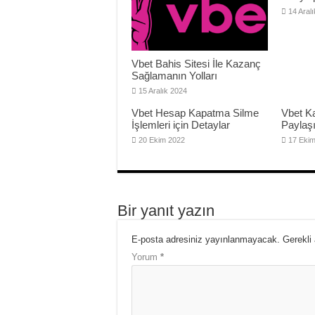
14 Aral
Vbet Bahis Sitesi İle Kazanç
Sağlamanın Yolları
15 Aralık 2024
Vbet Hesap Kapatma Silme
Vbet Ka
İşlemleri için Detaylar
Paylaş
20 Ekim 2022
17 Eki
Bir yanıt yazın
E-posta adresiniz yayınlanmayacak.
Gerekli
Yorum
*