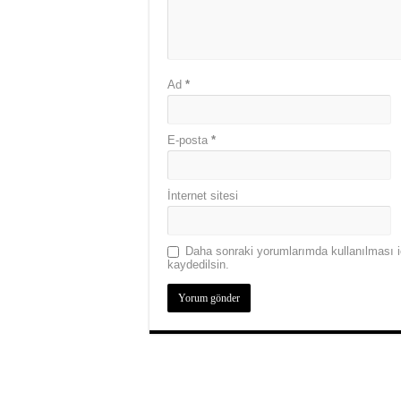
Ad
*
E-posta
*
İnternet sitesi
Daha sonraki yorumlarımda kullanılması i
kaydedilsin.