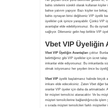
bahis sitelerini sürekli olarak kullanan kişile
bahse yatırım yapıyor. Bazı kişiler ise birkaç
bahis oynayan birisi değilseniz VIP üyelik 
üyelikler çok işinize yarayabilir. Çünkü VIP 
avantajlar elde edebiliyorsunuz. Bu da oynad
sağlıyor. Dilerseniz gelin hep birlikte VIP üye
Vbet VIP Üyeliğin 
Vbet VIP Üyeliğin Avantajları
çoktur. Bunlar
belirttiğimiz gibi VIP üyelikler için ücret tal
imkanlar elde ediyorsunuz. Bu imkanlarda siz
olmak istiyorsanız her şeyden önce bu üyeliğin
Vbet VIP
üyelik başlatmanız halinde birçok a
imkanı elde edeceksiniz. Zaten Vbet diğer ba
oranlar VIP üyeler için daha da artmaktadır. 
bir müşteri temsilcisi atanacaktır. Ve bu müşte
müşteri temsilcilerine bağlandığınızda işle
o sırada müşteri temsilcileri farklı müşteriler