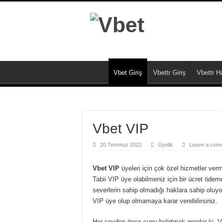
Vbet Giriş
Vbettr Giriş
Vbettr H
Vbet VIP
20 Temmuz 2022
Üyelik
Leave a com
Vbet VIP
üyeleri için çok özel hizmetler verme
Tabii VIP üye olabilmeniz için bir ücret öde
severlerin sahip olmadığı haklara sahip olu
VIP üye olup olmamaya karar verebilirsiniz.
Her şeyden önce şunu belirtmek gerekir ki, V