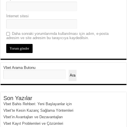
İnternet sitesi
Daha sonraki yorumlarımda kullanılması için adım, e-posta
adresim ve site adresim bu tarayıcıya kaydedilsin.
Vbet Arama Butonu
Ara
Son Yazılar
Vbet Bahis Rehberi: Yeni Başlayanlar için
Vbet’te Kesin Kazanç Sağlama Yöntemleri
Vbet’in Avantajları ve Dezavantajları
Vbet Kayıt Problemleri ve Çözümleri