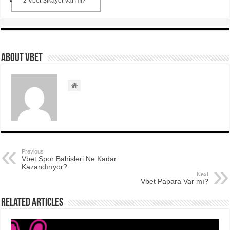
2
Vbet Şikayet Var mı?
About Vbet
Previous
Vbet Spor Bahisleri Ne Kadar
Kazandırıyor?
Next
Vbet Papara Var mı?
Related Articles