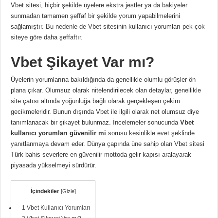
Vbet sitesi, hiçbir şekilde üyelere ekstra jestler ya da bakiyeler
sunmadan tamamen şeffaf bir şekilde yorum yapabilmelerini
sağlamıştır. Bu nedenle de Vbet sitesinin kullanıcı yorumları pek çok
siteye göre daha şeffaftır.
Vbet Şikayet Var mı?
Üyelerin yorumlarına bakıldığında da genellikle olumlu görüşler ön
plana çıkar. Olumsuz olarak nitelendirilecek olan detaylar, genellikle
site çatısı altında yoğunluğa bağlı olarak gerçekleşen çekim
gecikmeleridir. Bunun dışında Vbet ile ilgili olarak net olumsuz diye
tanımlanacak bir şikayet bulunmaz. İncelemeler sonucunda
Vbet
kullanıcı yorumları güvenilir mi
sorusu kesinlikle evet şeklinde
yanıtlanmaya devam eder. Dünya çapında üne sahip olan Vbet sitesi
Türk bahis severlere en güvenilir mottoda gelir kapısı aralayarak
piyasada yükselmeyi sürdürür.
İçindekiler
[
Gizle
]
1
Vbet Kullanıcı Yorumları