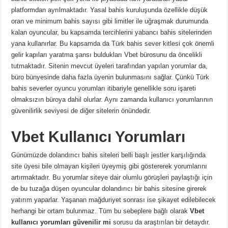
platformdan ayrılmaktadır. Yasal bahis kuruluşunda özellikle düşük
oran ve minimum bahis sayısı gibi limitler ile uğraşmak durumunda
kalan oyuncular, bu kapsamda tercihlerini yabancı bahis sitelerinden
yana kullanırlar. Bu kapsamda da Türk bahis sever kitlesi çok önemli
gelir kapıları yaratma şansı buldukları Vbet bürosunu da öncelikli
tutmaktadır. Sitenin mevcut üyeleri tarafından yapılan yorumlar da,
büro bünyesinde daha fazla üyenin bulunmasını sağlar. Çünkü Türk
bahis severler oyuncu yorumları itibariyle genellikle soru işareti
olmaksızın büroya dahil olurlar. Aynı zamanda kullanıcı yorumlarının
güvenilirlik seviyesi de diğer sitelerin önündedir.
Vbet Kullanıcı Yorumları
Günümüzde dolandırıcı bahis siteleri belli başlı jestler karşılığında
site üyesi bile olmayan kişileri üyeymiş gibi göstererek yorumlarını
artırmaktadır. Bu yorumlar siteye dair olumlu görüşleri paylaştığı için
de bu tuzağa düşen oyuncular dolandırıcı bir bahis sitesine girerek
yatırım yaparlar. Yaşanan mağduriyet sonrası ise şikayet edilebilecek
herhangi bir ortam bulunmaz. Tüm bu sebeplere bağlı olarak
Vbet
kullanıcı yorumları güvenilir mi
sorusu da araştırılan bir detaydır.