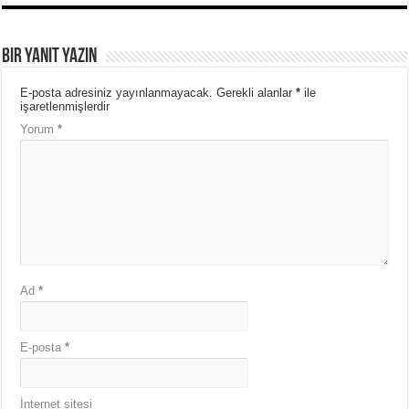
Bir yanıt yazın
E-posta adresiniz yayınlanmayacak.
Gerekli alanlar
*
ile
işaretlenmişlerdir
Yorum
*
Ad
*
E-posta
*
İnternet sitesi