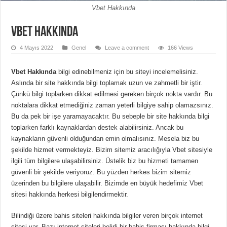
Vbet Hakkında
Vbet Hakkında
4 Mayıs 2022
Genel
Leave a comment
166 Views
Vbet Hakkında
bilgi edinebilmeniz için bu siteyi incelemelisiniz.
Aslında bir site hakkında bilgi toplamak uzun ve zahmetli bir iştir.
Çünkü bilgi toplarken dikkat edilmesi gereken birçok nokta vardır. Bu
noktalara dikkat etmediğiniz zaman yeterli bilgiye sahip olamazsınız.
Bu da pek bir işe yaramayacaktır. Bu sebeple bir site hakkında bilgi
toplarken farklı kaynaklardan destek alabilirsiniz. Ancak bu
kaynakların güvenli olduğundan emin olmalısınız. Mesela biz bu
şekilde hizmet vermekteyiz. Bizim sitemiz aracılığıyla Vbet sitesiyle
ilgili tüm bilgilere ulaşabilirsiniz. Üstelik biz bu hizmeti tamamen
güvenli bir şekilde veriyoruz. Bu yüzden herkes bizim sitemiz
üzerinden bu bilgilere ulaşabilir. Bizimde en büyük hedefimiz Vbet
sitesi hakkında herkesi bilgilendirmektir.
Bilindiği üzere bahis siteleri hakkında bilgiler veren birçok internet
sitesi var. Bazı internet siteleri belirli bir bahis firması hakkında bilgi