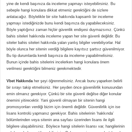
yine de kendi başınıza da inceleme yapmayı isteyebilirsiniz. Bu
sebeple hangi konulara dikkat etmeniz gerektiğini de sizlere
anlatacağız. Böylelikle bir site hakkında kapsamlı bir inceleme
yapmayı istediğinizde bunu kendi başınıza da yapabileceksiniz.
Böyle yaptığınız zaman hiçbir güvenlik endişesi duymazsınız. Çünkü
bahis siteleri hakkında inceleme yapan her site güvenli değildir. Bu
siteler bahis siteleri hakkında yalan yanlış bilgiler verebiliyorlar. Hal
böyle olunca her sitenin verdiği bilgilere kayıtsız şartsız güvenilmiyor.
Bu tip durumlarda kendi başınıza da inceleme yapabilmelisiniz.
Bunun içinde bahis sitelerini incelerken hangi konulara önem
verilmesi gerektiğini bilmeniz gerekmektedir.
Vbet Hakkında
her şeyi öğrenmelisiniz. Ancak bunu yaparken belirli
bir sırayı takip etmelisiniz. Her şeyden önce güvenilirlik konusundan
emin olmanız gerekiyor. Çünkü bir site güvenli değilse diğer konular
önemini yitirecektir. Yani güvenli olmayan bir sitenin hangi
promosyonları verdiği bizim için önemli değildir. Güvenilirlik için ise
lisans kontrolü yapmanız gerekiyor. Bahis sitelerinin ‘hakkında’
bölümlerinden veya sitenin ana sayfası üzerinden lisans ile ilgili
bilgilere ulaşabilirsiniz. Böylece hangi sitelerin lisansı var, hangilerinin