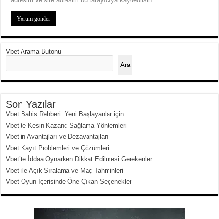
adresim ve site adresim bu tarayıcıya kaydedilsin.
Vbet Arama Butonu
Ara
Son Yazılar
Vbet Bahis Rehberi: Yeni Başlayanlar için
Vbet’te Kesin Kazanç Sağlama Yöntemleri
Vbet’in Avantajları ve Dezavantajları
Vbet Kayıt Problemleri ve Çözümleri
Vbet’te İddaa Oynarken Dikkat Edilmesi Gerekenler
Vbet ile Açık Sıralama ve Maç Tahminleri
Vbet Oyun İçerisinde Öne Çıkan Seçenekler