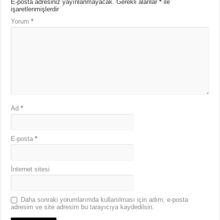
E-posta adresiniz yayınlanmayacak.
Gerekli alanlar
*
ile
işaretlenmişlerdir
Yorum
*
Ad
*
E-posta
*
İnternet sitesi
Daha sonraki yorumlarımda kullanılması için adım, e-posta
adresim ve site adresim bu tarayıcıya kaydedilsin.