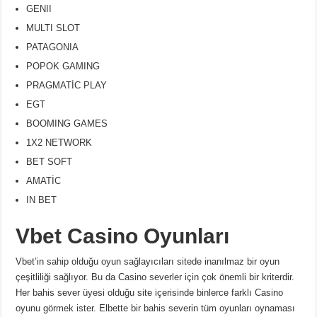
GENII
MULTI SLOT
PATAGONIA
POPOK GAMING
PRAGMATİC PLAY
EGT
BOOMING GAMES
1X2 NETWORK
BET SOFT
AMATİC
IN BET
Vbet Casino Oyunları
Vbet’in sahip olduğu oyun sağlayıcıları sitede inanılmaz bir oyun
çeşitliliği sağlıyor. Bu da Casino severler için çok önemli bir kriterdir.
Her bahis sever üyesi olduğu site içerisinde binlerce farklı Casino
oyunu görmek ister. Elbette bir bahis severin tüm oyunları oynaması