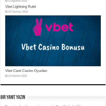
21 Ağustos 2022
Vbet Lightning Rulet
19 Temmuz 2022
Vbet Canlı Casino Oyunları
12 Haziran 2022
Bir yanıt yazın