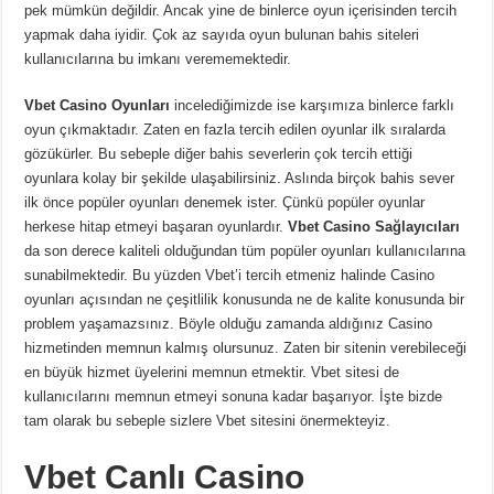
pek mümkün değildir. Ancak yine de binlerce oyun içerisinden tercih
yapmak daha iyidir. Çok az sayıda oyun bulunan bahis siteleri
kullanıcılarına bu imkanı verememektedir.
Vbet Casino Oyunları
incelediğimizde ise karşımıza binlerce farklı
oyun çıkmaktadır. Zaten en fazla tercih edilen oyunlar ilk sıralarda
gözükürler. Bu sebeple diğer bahis severlerin çok tercih ettiği
oyunlara kolay bir şekilde ulaşabilirsiniz. Aslında birçok bahis sever
ilk önce popüler oyunları denemek ister. Çünkü popüler oyunlar
herkese hitap etmeyi başaran oyunlardır.
Vbet Casino Sağlayıcıları
da son derece kaliteli olduğundan tüm popüler oyunları kullanıcılarına
sunabilmektedir. Bu yüzden Vbet’i tercih etmeniz halinde Casino
oyunları açısından ne çeşitlilik konusunda ne de kalite konusunda bir
problem yaşamazsınız. Böyle olduğu zamanda aldığınız Casino
hizmetinden memnun kalmış olursunuz. Zaten bir sitenin verebileceği
en büyük hizmet üyelerini memnun etmektir. Vbet sitesi de
kullanıcılarını memnun etmeyi sonuna kadar başarıyor. İşte bizde
tam olarak bu sebeple sizlere Vbet sitesini önermekteyiz.
Vbet Canlı Casino