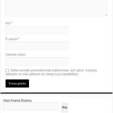
Ad
*
E-posta
*
İnternet sitesi
Daha sonraki yorumlarımda kullanılması için adım, e-posta
adresim ve site adresim bu tarayıcıya kaydedilsin.
Vbet Arama Butonu
Ara