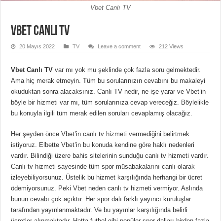
Vbet Canlı TV
Vbet Canlı TV
20 Mayıs 2022
TV
Leave a comment
212 Views
Vbet Canlı TV
var mı yok mu şeklinde çok fazla soru gelmektedir.
Ama hiç merak etmeyin. Tüm bu sorularınızın cevabını bu makaleyi
okuduktan sonra alacaksınız. Canlı TV nedir, ne işe yarar ve Vbet’in
böyle bir hizmeti var mı, tüm sorularınıza cevap vereceğiz. Böylelikle
bu konuyla ilgili tüm merak edilen soruları cevaplamış olacağız.
Her şeyden önce Vbet’in canlı tv hizmeti vermediğini belirtmek
istiyoruz. Elbette Vbet’in bu konuda kendine göre haklı nedenleri
vardır. Bilindiği üzere bahis sitelerinin sunduğu canlı tv hizmeti vardır.
Canlı tv hizmeti sayesinde tüm spor müsabakalarını canlı olarak
izleyebiliyorsunuz. Üstelik bu hizmet karşılığında herhangi bir ücret
ödemiyorsunuz. Peki Vbet neden canlı tv hizmeti vermiyor. Aslında
bunun cevabı çok açıktır. Her spor dalı farklı yayıncı kuruluşlar
tarafından yayınlanmaktadır. Ve bu yayınlar karşılığında belirli
ücretler alınmaktadır. Hatta futbol gibi popüler spor dalları birden fazla