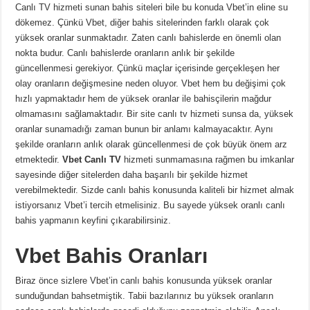
Canlı TV hizmeti sunan bahis siteleri bile bu konuda Vbet’in eline su
dökemez. Çünkü Vbet, diğer bahis sitelerinden farklı olarak çok
yüksek oranlar sunmaktadır. Zaten canlı bahislerde en önemli olan
nokta budur. Canlı bahislerde oranların anlık bir şekilde
güncellenmesi gerekiyor. Çünkü maçlar içerisinde gerçekleşen her
olay oranların değişmesine neden oluyor. Vbet hem bu değişimi çok
hızlı yapmaktadır hem de yüksek oranlar ile bahisçilerin mağdur
olmamasını sağlamaktadır. Bir site canlı tv hizmeti sunsa da, yüksek
oranlar sunamadığı zaman bunun bir anlamı kalmayacaktır. Aynı
şekilde oranların anlık olarak güncellenmesi de çok büyük önem arz
etmektedir.
Vbet Canlı TV
hizmeti sunmamasına rağmen bu imkanlar
sayesinde diğer sitelerden daha başarılı bir şekilde hizmet
verebilmektedir. Sizde canlı bahis konusunda kaliteli bir hizmet almak
istiyorsanız Vbet’i tercih etmelisiniz. Bu sayede yüksek oranlı canlı
bahis yapmanın keyfini çıkarabilirsiniz.
Vbet Bahis Oranları
Biraz önce sizlere Vbet’in canlı bahis konusunda yüksek oranlar
sunduğundan bahsetmiştik. Tabii bazılarınız bu yüksek oranların