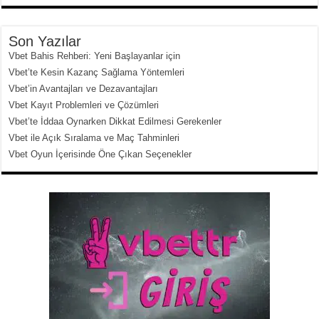
Son Yazılar
Vbet Bahis Rehberi: Yeni Başlayanlar için
Vbet’te Kesin Kazanç Sağlama Yöntemleri
Vbet’in Avantajları ve Dezavantajları
Vbet Kayıt Problemleri ve Çözümleri
Vbet’te İddaa Oynarken Dikkat Edilmesi Gerekenler
Vbet ile Açık Sıralama ve Maç Tahminleri
Vbet Oyun İçerisinde Öne Çıkan Seçenekler