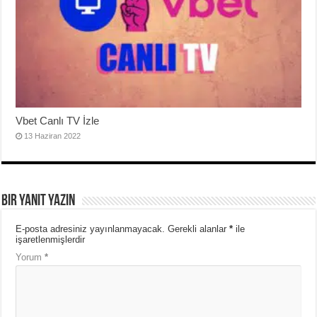
Vbet Canlı TV İzle
13 Haziran 2022
Bir yanıt yazın
E-posta adresiniz yayınlanmayacak.
Gerekli alanlar
*
ile
işaretlenmişlerdir
Yorum
*