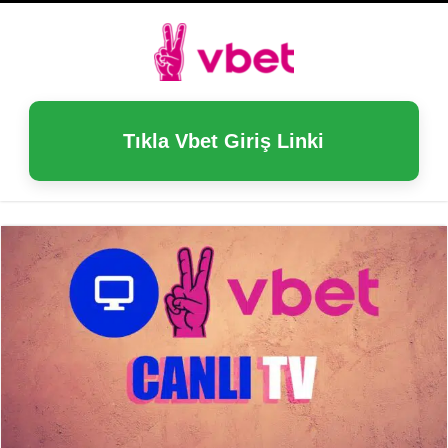
Tıkla Vbet Giriş Linki