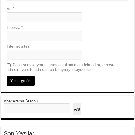
Ad
*
E-posta
*
İnternet sitesi
Daha sonraki yorumlarımda kullanılması için adım, e-posta
adresim ve site adresim bu tarayıcıya kaydedilsin.
Vbet Arama Butonu
Ara
Son Yazılar