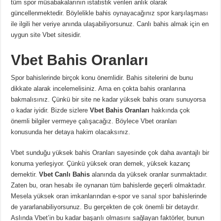
tüm spor müsabakalarının istatistik verileri anlık olarak
güncellenmektedir. Böylelikle bahis oynayacağınız spor karşılaşması
ile ilgili her veriye anında ulaşabiliyorsunuz. Canlı bahis almak için en
uygun site Vbet sitesidir.
Vbet Bahis Oranları
Spor bahislerinde birçok konu önemlidir. Bahis sitelerini de bunu
dikkate alarak incelemelisiniz. Ama en çokta bahis oranlarına
bakmalısınız. Çünkü bir site ne kadar yüksek bahis oranı sunuyorsa
o kadar iyidir. Bizde sizlere
Vbet Bahis Oranları
hakkında çok
önemli bilgiler vermeye çalışacağız. Böylece Vbet oranları
konusunda her detaya hakim olacaksınız.
Vbet sunduğu yüksek bahis Oranları sayesinde çok daha avantajlı bir
konuma yerleşiyor. Çünkü yüksek oran demek, yüksek kazanç
demektir.
Vbet Canlı Bahis
alanında da yüksek oranlar sunmaktadır.
Zaten bu, oran hesabı ile oynanan tüm bahislerde geçerli olmaktadır.
Mesela yüksek oran imkanlarından e-spor ve
sanal spor
bahislerinde
de yararlanabiliyorsunuz. Bu gerçekten de çok önemli bir detaydır.
Aslında Vbet’in bu kadar başarılı olmasını sağlayan faktörler, bunun