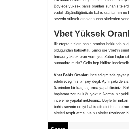
Böylece yüksek bahis oranları sunan sitelerde
vadeli düşündüğünüzde bahis oranlarının ne k
severin yüksek oranlar sunan sitelerden yana
Vbet Yüksek Oran
İlk etapta sizlere bahis oranları hakkında bil
olduğundan bahsettik. Şimdi ise Vbet’in sundu
firması yüksek oran vermiyor. Zaten hiçbir s
sunmakta mıdır? Gelin hep birlikte inceleyeli
Vbet Bahis Oranları
incelediğimizde gayet y
edebileceğimiz bir şey değil. Aynı şekilde siz
üzerinden bir karşılaştırma yapabilirsiniz. Ba
başlatma zorunluluğu yoktur. Normal bir şekild
inceleme yapabilmektesiniz. Böyle bir imkan
bahis severin en iyi bahis sitesini tercih et
siteleri tespit etmeli ve bu siteler üzerinden b