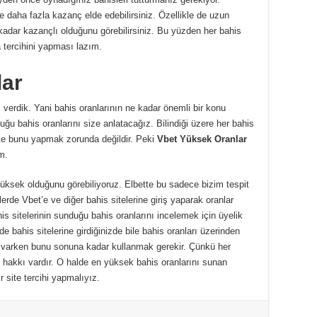
 daha fazla kazanç elde edebilirsiniz. Özellikle de uzun
adar kazançlı olduğunu görebilirsiniz. Bu yüzden her bahis
 tercihini yapması lazım.
lar
gi verdik. Yani bahis oranlarının ne kadar önemli bir konu
ğu bahis oranlarını size anlatacağız. Bilindiği üzere her bahis
ite bunu yapmak zorunda değildir. Peki
Vbet Yüksek Oranlar
m.
üksek olduğunu görebiliyoruz. Elbette bu sadece bizim tespit
lerde Vbet’e ve diğer bahis sitelerine giriş yaparak oranlar
his sitelerinin sunduğu bahis oranlarını incelemek için üyelik
e bahis sitelerine girdiğinizde bile bahis oranları üzerinden
 varken bunu sonuna kadar kullanmak gerekir. Çünkü her
me hakkı vardır. O halde en yüksek bahis oranlarını sunan
ir site tercihi yapmalıyız.