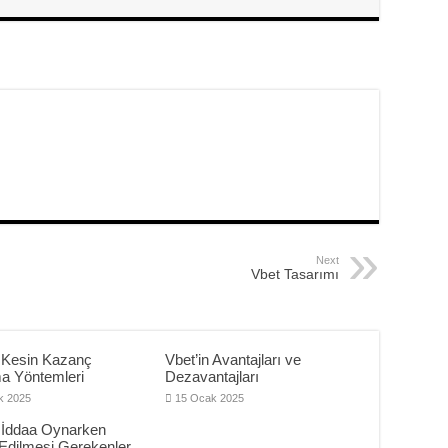
Next
Vbet Tasarımı
e Kesin Kazanç
Vbet’in Avantajları ve
a Yöntemleri
Dezavantajları
k 2025
15 Ocak 2025
e İddaa Oynarken
 Edilmesi Gerekenler