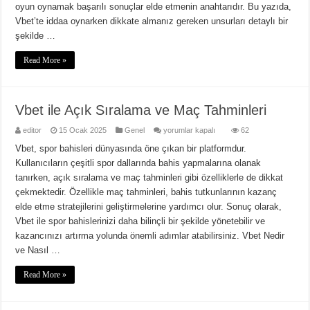
oyun oynamak başarılı sonuçlar elde etmenin anahtarıdır. Bu yazıda,
Vbet’te iddaa oynarken dikkate almanız gereken unsurları detaylı bir
şekilde …
Read More »
Vbet ile Açık Sıralama ve Maç Tahminleri
Vbet
editor
15 Ocak 2025
Genel
yorumlar kapalı
62
ile
Açık
Vbet, spor bahisleri dünyasında öne çıkan bir platformdur.
Sıralama
Kullanıcıların çeşitli spor dallarında bahis yapmalarına olanak
ve
Maç
tanırken, açık sıralama ve maç tahminleri gibi özelliklerle de dikkat
Tahminleri
için
çekmektedir. Özellikle maç tahminleri, bahis tutkunlarının kazanç
elde etme stratejilerini geliştirmelerine yardımcı olur. Sonuç olarak,
Vbet ile spor bahislerinizi daha bilinçli bir şekilde yönetebilir ve
kazancınızı artırma yolunda önemli adımlar atabilirsiniz. Vbet Nedir
ve Nasıl …
Read More »