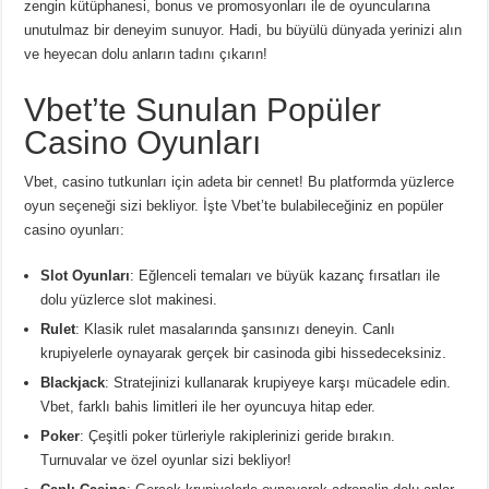
zengin kütüphanesi, bonus ve promosyonları ile de oyuncularına
unutulmaz bir deneyim sunuyor. Hadi, bu büyülü dünyada yerinizi alın
ve heyecan dolu anların tadını çıkarın!
Vbet’te Sunulan Popüler
Casino Oyunları
Vbet, casino tutkunları için adeta bir cennet! Bu platformda yüzlerce
oyun seçeneği sizi bekliyor. İşte Vbet’te bulabileceğiniz en popüler
casino oyunları:
Slot Oyunları
: Eğlenceli temaları ve büyük kazanç fırsatları ile
dolu yüzlerce slot makinesi.
Rulet
: Klasik rulet masalarında şansınızı deneyin. Canlı
krupiyelerle oynayarak gerçek bir casinoda gibi hissedeceksiniz.
Blackjack
: Stratejinizi kullanarak krupiyeye karşı mücadele edin.
Vbet, farklı bahis limitleri ile her oyuncuya hitap eder.
Poker
: Çeşitli poker türleriyle rakiplerinizi geride bırakın.
Turnuvalar ve özel oyunlar sizi bekliyor!