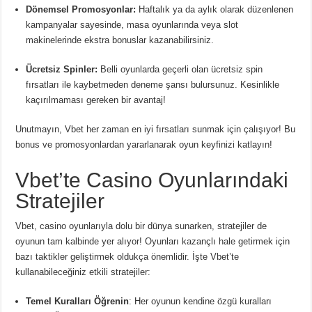
Dönemsel Promosyonlar:
Haftalık ya da aylık olarak düzenlenen
kampanyalar sayesinde, masa oyunlarında veya slot
makinelerinde ekstra bonuslar kazanabilirsiniz.
Ücretsiz Spinler:
Belli oyunlarda geçerli olan ücretsiz spin
fırsatları ile kaybetmeden deneme şansı bulursunuz. Kesinlikle
kaçırılmaması gereken bir avantaj!
Unutmayın, Vbet her zaman en iyi fırsatları sunmak için çalışıyor! Bu
bonus ve promosyonlardan yararlanarak oyun keyfinizi katlayın!
Vbet’te Casino Oyunlarındaki
Stratejiler
Vbet, casino oyunlarıyla dolu bir dünya sunarken, stratejiler de
oyunun tam kalbinde yer alıyor! Oyunları kazançlı hale getirmek için
bazı taktikler geliştirmek oldukça önemlidir. İşte Vbet’te
kullanabileceğiniz etkili stratejiler:
Temel Kuralları Öğrenin
: Her oyunun kendine özgü kuralları