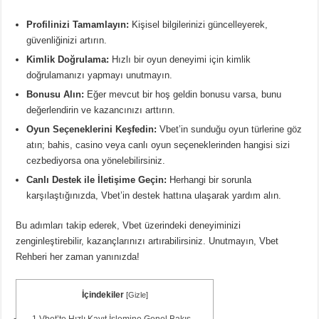
Profilinizi Tamamlayın:
Kişisel bilgilerinizi güncelleyerek,
güvenliğinizi artırın.
Kimlik Doğrulama:
Hızlı bir oyun deneyimi için kimlik
doğrulamanızı yapmayı unutmayın.
Bonusu Alın:
Eğer mevcut bir hoş geldin bonusu varsa, bunu
değerlendirin ve kazancınızı arttırın.
Oyun Seçeneklerini Keşfedin:
Vbet’in sunduğu oyun türlerine göz
atın; bahis, casino veya canlı oyun seçeneklerinden hangisi sizi
cezbediyorsa ona yönelebilirsiniz.
Canlı Destek ile İletişime Geçin:
Herhangi bir sorunla
karşılaştığınızda, Vbet’in destek hattına ulaşarak yardım alın.
Bu adımları takip ederek, Vbet üzerindeki deneyiminizi
zenginleştirebilir, kazançlarınızı artırabilirsiniz. Unutmayın, Vbet
Rehberi her zaman yanınızda!
İçindekiler
[
Gizle
]