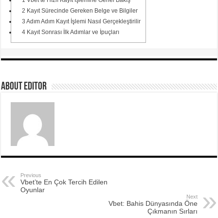
1
Vbet’te Hızlı Kayıt İşlemine Genel Bakış
2
Kayıt Sürecinde Gereken Belge ve Bilgiler
3
Adım Adım Kayıt İşlemi Nasıl Gerçekleştirilir
4
Kayıt Sonrası İlk Adımlar ve İpuçları
About editor
Previous
Vbet’te En Çok Tercih Edilen
Oyunlar
Next
Vbet: Bahis Dünyasında Öne
Çıkmanın Sırları