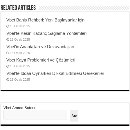
Related Articles
Vbet Bahis Rehberi: Yeni Başlayanlar için
15 Ocak 2025
Vbet’te Kesin Kazanç Sağlama Yöntemleri
15 Ocak 2025
Vbet’in Avantajları ve Dezavantajları
15 Ocak 2025
Vbet Kayıt Problemleri ve Çözümleri
15 Ocak 2025
Vbet’te İddaa Oynarken Dikkat Edilmesi Gerekenler
15 Ocak 2025
Vbet Arama Butonu
Ara