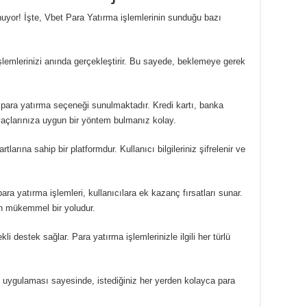
nuyor! İşte, Vbet Para Yatırma işlemlerinin sunduğu bazı
şlemlerinizi anında gerçekleştirir. Bu sayede, beklemeye gerek
k para yatırma seçeneği sunulmaktadır. Kredi kartı, banka
iyaçlarınıza uygun bir yöntem bulmanız kolay.
larına sahip bir platformdur. Kullanıcı bilgileriniz şifrelenir ve
ara yatırma işlemleri, kullanıcılara ek kazanç fırsatları sunar.
ın mükemmel bir yoludur.
kli destek sağlar. Para yatırma işlemlerinizle ilgili her türlü
 uygulaması sayesinde, istediğiniz her yerden kolayca para