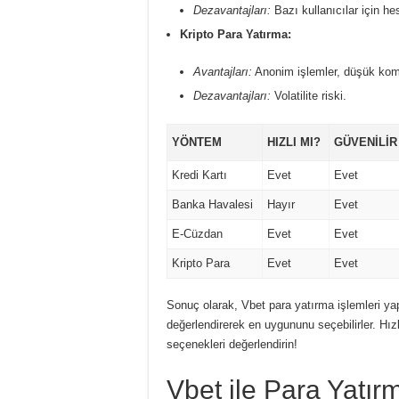
Dezavantajları:
Bazı kullanıcılar için he
Kripto Para Yatırma:
Avantajları:
Anonim işlemler, düşük kom
Dezavantajları:
Volatilite riski.
YÖNTEM
HIZLI MI?
GÜVENILIR
Kredi Kartı
Evet
Evet
Banka Havalesi
Hayır
Evet
E-Cüzdan
Evet
Evet
Kripto Para
Evet
Evet
Sonuç olarak, Vbet para yatırma işlemleri yapa
değerlendirerek en uygununu seçebilirler. Hızl
seçenekleri değerlendirin!
Vbet ile Para Yatır