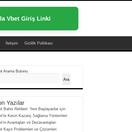
la Vbet Giriş Linki
İletişim
Gizlilik Politikası
et Arama Butonu
Ara
n Yazılar
t Bahis Rehberi: Yeni Başlayanlar için
t’te Kesin Kazanç Sağlama Yöntemleri
t’in Avantajları ve Dezavantajları
t Kayıt Problemleri ve Çözümleri