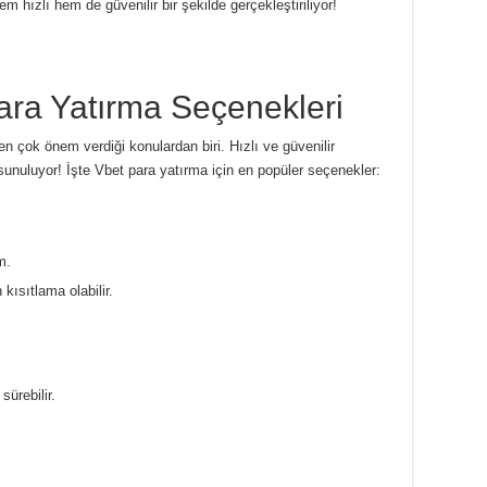
 hızlı hem de güvenilir bir şekilde gerçekleştiriliyor!
Para Yatırma Seçenekleri
 en çok önem verdiği konulardan biri. Hızlı ve güvenilir
sunuluyor! İşte Vbet para yatırma için en popüler seçenekler:
m.
kısıtlama olabilir.
sürebilir.