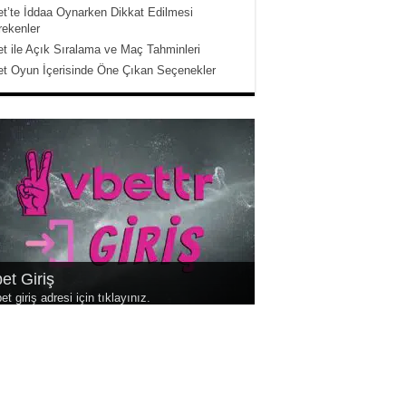
t’te İddaa Oynarken Dikkat Edilmesi
ekenler
t ile Açık Sıralama ve Maç Tahminleri
t Oyun İçerisinde Öne Çıkan Seçenekler
et Giriş Bilgileri
et Giriş
et Twitter
et Kayıt
et Güvenilir mi?
et Çevrimsiz Bonus
et Müşteri Yorumları
et Üyelik
et Hakkında
et Üye Ol
et giriş adresi için tıklayınız.