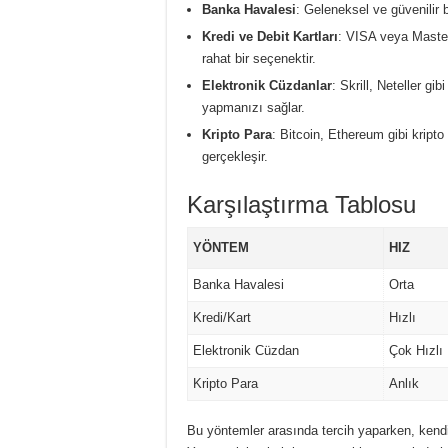
Banka Havalesi
: Geleneksel ve güvenilir 
Kredi ve Debit Kartları
: VISA veya Master
rahat bir seçenektir.
Elektronik Cüzdanlar
: Skrill, Neteller gi
yapmanızı sağlar.
Kripto Para
: Bitcoin, Ethereum gibi kripto
gerçekleşir.
Karşılaştırma Tablosu
YÖNTEM
HIZ
Banka Havalesi
Orta
Kredi/Kart
Hızlı
Elektronik Cüzdan
Çok Hızlı
Kripto Para
Anlık
Bu yöntemler arasında tercih yaparken, kendi