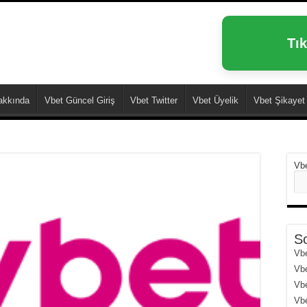
Tık
akkında
Vbet Güncel Giriş
Vbet Twitter
Vbet Üyelik
Vbet Şikayet
Vb
So
Vbe
Vbe
Vbe
Vbe