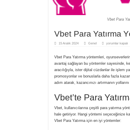
Vbet Para Yat
Vbet Para Yatırma Yö
Vbet
15 Aralık 2024
Genel
yorumlar kapalı
Para
Yatırma
Yöntemleri
Vbet Para Yatırma yöntemleri, oyunseverlerin 
ve
Avantajları
avantaj sağlayan bu yöntemler sayesinde, ke
için
aracılığıyla, ister dijital cüzdanlar ile işlem 
promosyonlar ve bonuslarla daha fazla kazan
adım atarak, kazancınızı artırmanın yollarını
Vbet’te Para Yatırm
Vbet, kullanıcılarına çeşitli para yatırma yö
hale getiriyor. Hangi yöntemi seçeceğinize k
Vbet Para Yatırma için en iyi yöntemler: