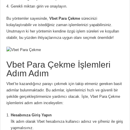
Gerekli miktarı girin ve onaylayın.
Bu yöntemler sayesinde,
Vbet Para Çekme
sürecinizi
kolaylaştırabilir ve istediğiniz zaman işlemlerinizi yapabilirsiniz.
Unutmayın ki her yöntemin kendine özgü işlem süreleri ve koşulları
olabilir, bu yüzden ihtiyaçlarınıza uygun olanı seçmek önemlidir!
Vbet Para Çekme İşlemleri
Adım Adım
Vbet’te kazandığınız parayı çekmek için takip etmeniz gereken basit
adımlar bulunmaktadır. Bu adımlar, işlemlerinizi hızlı ve güvenli bir
şekilde gerçekleştirmenize yardımcı olacak. İşte, Vbet Para Çekme
işlemlerini adım adım inceleyelim:
Hesabınıza Giriş Yapın
İlk adım olarak Vbet hesabınıza kullanıcı adınız ve şifreniz ile giriş
yapmalısınız.