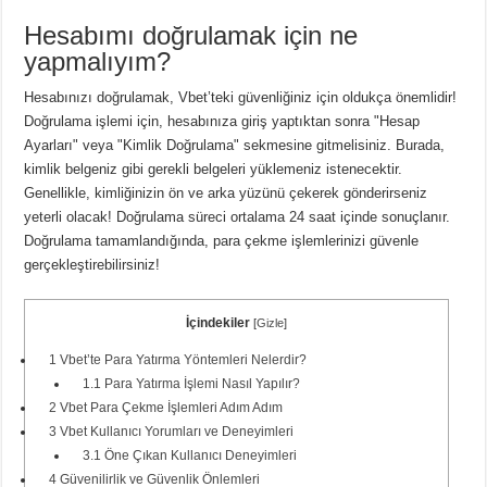
Hesabımı doğrulamak için ne
yapmalıyım?
Hesabınızı doğrulamak, Vbet’teki güvenliğiniz için oldukça önemlidir!
Doğrulama işlemi için, hesabınıza giriş yaptıktan sonra "Hesap
Ayarları" veya "Kimlik Doğrulama" sekmesine gitmelisiniz. Burada,
kimlik belgeniz gibi gerekli belgeleri yüklemeniz istenecektir.
Genellikle, kimliğinizin ön ve arka yüzünü çekerek gönderirseniz
yeterli olacak! Doğrulama süreci ortalama 24 saat içinde sonuçlanır.
Doğrulama tamamlandığında, para çekme işlemlerinizi güvenle
gerçekleştirebilirsiniz!
İçindekiler
[
Gizle
]
1
Vbet’te Para Yatırma Yöntemleri Nelerdir?
1.1
Para Yatırma İşlemi Nasıl Yapılır?
2
Vbet Para Çekme İşlemleri Adım Adım
3
Vbet Kullanıcı Yorumları ve Deneyimleri
3.1
Öne Çıkan Kullanıcı Deneyimleri
4
Güvenilirlik ve Güvenlik Önlemleri