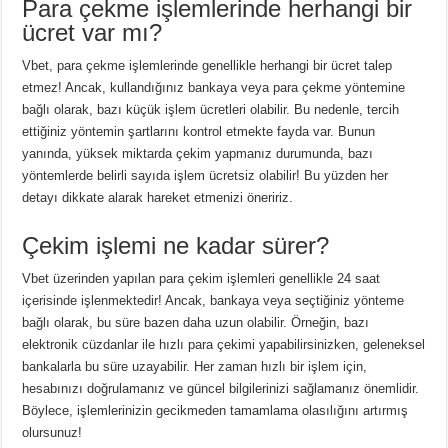
Para çekme işlemlerinde herhangi bir
ücret var mı?
Vbet, para çekme işlemlerinde genellikle herhangi bir ücret talep
etmez! Ancak, kullandığınız bankaya veya para çekme yöntemine
bağlı olarak, bazı küçük işlem ücretleri olabilir. Bu nedenle, tercih
ettiğiniz yöntemin şartlarını kontrol etmekte fayda var. Bunun
yanında, yüksek miktarda çekim yapmanız durumunda, bazı
yöntemlerde belirli sayıda işlem ücretsiz olabilir! Bu yüzden her
detayı dikkate alarak hareket etmenizi öneririz.
Çekim işlemi ne kadar sürer?
Vbet üzerinden yapılan para çekim işlemleri genellikle 24 saat
içerisinde işlenmektedir! Ancak, bankaya veya seçtiğiniz yönteme
bağlı olarak, bu süre bazen daha uzun olabilir. Örneğin, bazı
elektronik cüzdanlar ile hızlı para çekimi yapabilirsinizken, geleneksel
bankalarla bu süre uzayabilir. Her zaman hızlı bir işlem için,
hesabınızı doğrulamanız ve güncel bilgilerinizi sağlamanız önemlidir.
Böylece, işlemlerinizin gecikmeden tamamlama olasılığını artırmış
olursunuz!