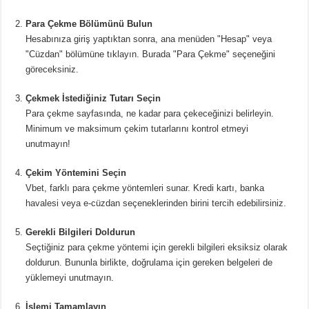
Para Çekme Bölümünü Bulun
Hesabınıza giriş yaptıktan sonra, ana menüden "Hesap" veya
"Cüzdan" bölümüne tıklayın. Burada "Para Çekme" seçeneğini
göreceksiniz.
Çekmek İstediğiniz Tutarı Seçin
Para çekme sayfasında, ne kadar para çekeceğinizi belirleyin.
Minimum ve maksimum çekim tutarlarını kontrol etmeyi
unutmayın!
Çekim Yöntemini Seçin
Vbet, farklı para çekme yöntemleri sunar. Kredi kartı, banka
havalesi veya e-cüzdan seçeneklerinden birini tercih edebilirsiniz.
Gerekli Bilgileri Doldurun
Seçtiğiniz para çekme yöntemi için gerekli bilgileri eksiksiz olarak
doldurun. Bununla birlikte, doğrulama için gereken belgeleri de
yüklemeyi unutmayın.
İşlemi Tamamlayın