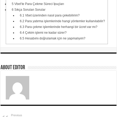
5
Vbet’te Para Çekme Süreci İpuçları
6
Sıkça Sorulan Sorular
6.1
Vbet üzerinden nasıl para çekebilirim?
6.2
Para yatırma işlemlerinde hangi yöntemler kullanılabilir?
6.3
Para çekme işlemlerinde herhangi bir ücret var mı?
6.4
Çekim işlemi ne kadar sürer?
6.5
Hesabımı doğrulamak için ne yapmalıyım?
About editor
Previous