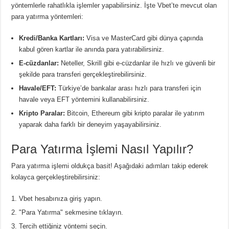
yöntemlerle rahatlıkla işlemler yapabilirsiniz. İşte Vbet’te mevcut olan
para yatırma yöntemleri:
Kredi/Banka Kartları:
Visa ve MasterCard gibi dünya çapında
kabul gören kartlar ile anında para yatırabilirsiniz.
E-cüzdanlar:
Neteller, Skrill gibi e-cüzdanlar ile hızlı ve güvenli bir
şekilde para transferi gerçekleştirebilirsiniz.
Havale/EFT:
Türkiye’de bankalar arası hızlı para transferi için
havale veya EFT yöntemini kullanabilirsiniz.
Kripto Paralar:
Bitcoin, Ethereum gibi kripto paralar ile yatırım
yaparak daha farklı bir deneyim yaşayabilirsiniz.
Para Yatırma İşlemi Nasıl Yapılır?
Para yatırma işlemi oldukça basit! Aşağıdaki adımları takip ederek
kolayca gerçekleştirebilirsiniz:
Vbet hesabınıza giriş yapın.
"Para Yatırma" sekmesine tıklayın.
Tercih ettiğiniz yöntemi seçin.