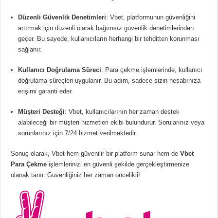
Düzenli Güvenlik Denetimleri
: Vbet, platformunun güvenliğini
artırmak için düzenli olarak bağımsız güvenlik denetimlerinden
geçer. Bu sayede, kullanıcıların herhangi bir tehditten korunması
sağlanır.
Kullanıcı Doğrulama Süreci
: Para çekme işlemlerinde, kullanıcı
doğrulama süreçleri uygulanır. Bu adım, sadece sizin hesabınıza
erişimi garanti eder.
Müşteri Desteği
: Vbet, kullanıcılarının her zaman destek
alabileceği bir müşteri hizmetleri ekibi bulundurur. Sorularınız veya
sorunlarınız için 7/24 hizmet verilmektedir.
Sonuç olarak, Vbet hem güvenilir bir platform sunar hem de
Vbet
Para Çekme
işlemlerinizi en güvenli şekilde gerçekleştirmenize
olanak tanır. Güvenliğiniz her zaman öncelikli!